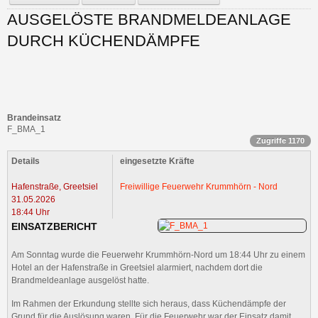
AUSGELÖSTE BRANDMELDEANLAGE
DURCH KÜCHENDÄMPFE
Brandeinsatz
F_BMA_1
Zugriffe 1170
Details
eingesetzte Kräfte
Hafenstraße, Greetsiel
Freiwillige Feuerwehr Krummhörn - Nord
31.05.2026
18:44 Uhr
EINSATZBERICHT
Am Sonntag wurde die Feuerwehr Krummhörn-Nord um 18:44 Uhr zu einem
Hotel an der Hafenstraße in Greetsiel alarmiert, nachdem dort die
Brandmeldeanlage ausgelöst hatte.
Im Rahmen der Erkundung stellte sich heraus, dass Küchendämpfe der
Grund für die Auslösung waren. Für die Feuerwehr war der Einsatz damit