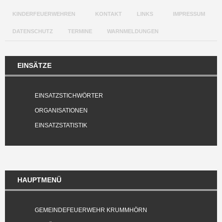
KINDERFEUERWEHREN
KONTAKT
LINKS
IMPRESSUM
DATENSCHUTZ
TERMINE
WARNMELDUNGEN
EINSÄTZE
EINSATZSTICHWÖRTER
ORGANISATIONEN
EINSATZSTATISTIK
HAUPTMENÜ
GEMEINDEFEUERWEHR KRUMMHÖRN