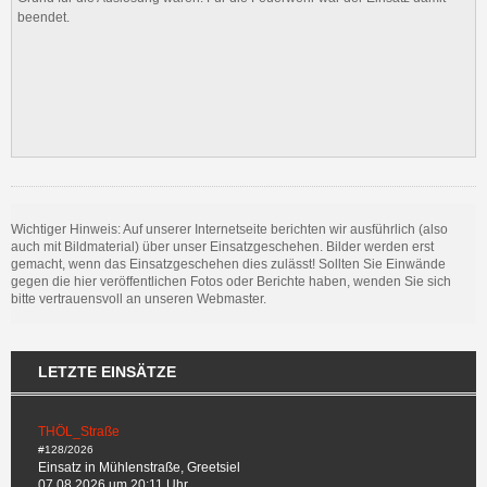
beendet.
Wichtiger Hinweis: Auf unserer Internetseite berichten wir ausführlich (also
auch mit Bildmaterial) über unser Einsatzgeschehen. Bilder werden erst
gemacht, wenn das Einsatzgeschehen dies zulässt! Sollten Sie Einwände
gegen die hier veröffentlichen Fotos oder Berichte haben, wenden Sie sich
bitte vertrauensvoll an unseren Webmaster.
LETZTE EINSÄTZE
THÖL_Straße
#128/2026
Einsatz in Mühlenstraße, Greetsiel
07.08.2026 um 20:11 Uhr