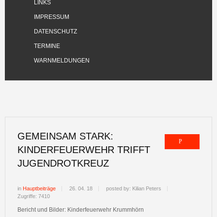
LINKS
IMPRESSUM
DATENSCHUTZ
TERMINE
WARNMELDUNGEN
GEMEINSAM STARK:
KINDERFEUERWEHR TRIFFT
JUGENDROTKREUZ
in
Hauptbeiträge
26. 04. 18
posted by: Kilian Peters
Zugriffe: 7410
Bericht und Bilder: Kinderfeuerwehr Krummhörn