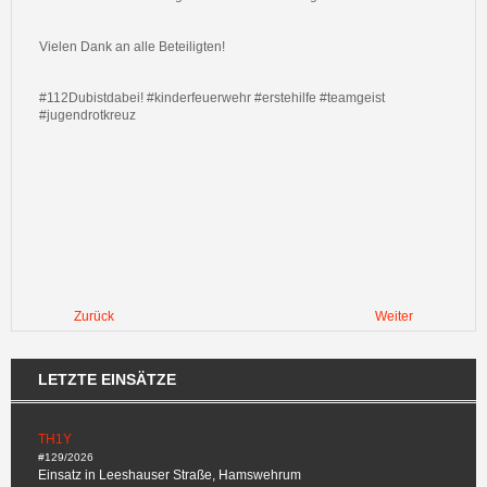
Vielen Dank an alle Beteiligten!
#112Dubistdabei! #kinderfeuerwehr #erstehilfe #teamgeist
#jugendrotkreuz
Zurück
Weiter
LETZTE EINSÄTZE
TH1Y
#129/2026
Einsatz in Leeshauser Straße, Hamswehrum