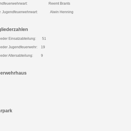
ndfeuerwehrwart:
Reemt Brants
lv. Jugendfeuerwehrwart:
Alwin Henning
gliederzahlen
ieder Einsatzabteilung:
51
lieder Jugendfeuerwehr:
19
ieder Altersabteilung:
9
erwehrhaus
rpark