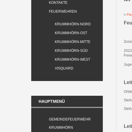
KONTAKTE
FEUERWEHREN
in
Fe
Feu
KRUMMHÖRN-NORD
KRUMMHÖRN-OST
Zusa
KRUMMHÖRN-MITTE
KRUMMHÖRN-SÜD
2022
Frei
KRUMMHÖRN-WEST
Juge
VISQUARD
Lei
Orts
Stell
HAUPTMENÜ
Stell
GEMEINDEFEUERWEHR
Lei
KRUMMHÖRN