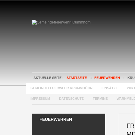
AKTUELLE SEITE:
STARTSEITE
»
FEUERWEHREN
»
KRU
GEMEINDEFEUERWEHR KRUMMHÖRN
EINSÄTZE
WIR 
IMPRESSUM
DATENSCHUTZ
TERMINE
WARNMEL
FEUERWEHREN
FR
MI