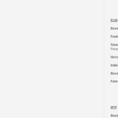
ELW
Beze
Funk
Stan
Feue
Herst
Indie
Besa
Fahr
MTF
Beze