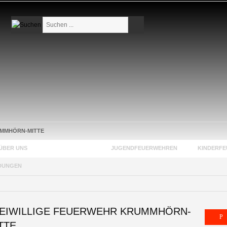
Suchen
...
MMHÖRN-MITTE
ÜBER UNS
FEUERWEHREN
JUGENDFEUERWEHREN
KINDERF
DUNGEN
EIWILLIGE FEUERWEHR KRUMMHÖRN-
TTE