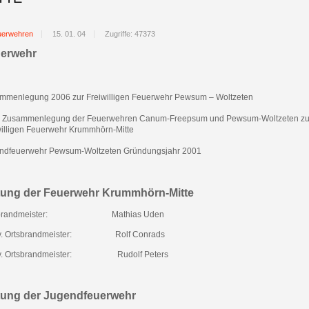
uerwehren
15. 01. 04
Zugriffe: 47373
erwehr
mmenlegung 2006 zur Freiwilligen Feuerwehr Pewsum – Woltzeten
 Zusammenlegung der Feuerwehren Canum-Freepsum und Pewsum-Woltzeten zu
willigen Feuerwehr Krummhörn-Mitte
ndfeuerwehr Pewsum-Woltzeten Gründungsjahr 2001
tung der Feuerwehr Krummhörn-Mitte
brandmeister:
Mathias Uden
v. Ortsbrandmeister:
Rolf Conrads
v. Ortsbrandmeister:
Rudolf Peters
tung der Jugendfeuerwehr