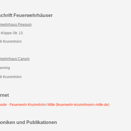
chrift Feuerwehrhäuser
rwehrhaus Pewsum
-Köppe-Str. 13
6 Krummhörn
rwehrhaus Canum
enring
6 Krummhörn
ernet
tseite - Feuerwehr Krummhörn Mitte (feuerwehr-krummhoern-mitte.de)
oniken und Publikationen