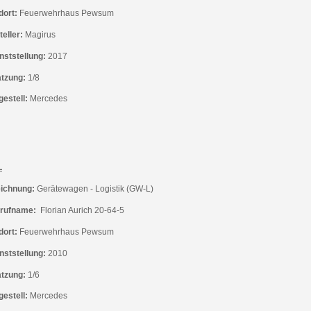
dort:
Feuerwehrhaus
Pewsum
eller:
Magirus
nststellung:
2017
tzung:
1/8
gestell:
Mercedes
L
ichnung:
Gerätewagen - Logistik (GW-L)
rufname:
Florian Aurich 20-64-5
dort:
Feuerwehrhaus
Pewsum
nststellung:
2010
tzung:
1/6
gestell:
Mercedes