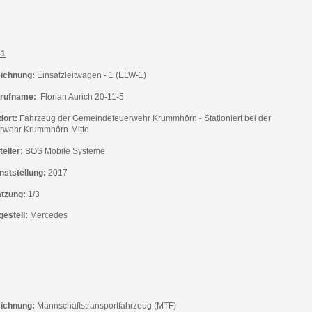
-1
ichnung:
Einsatzleitwagen - 1 (ELW-1)
rufname:
Florian Aurich 20-11-5
dort:
Fahrzeug der Gemeindefeuerwehr Krummhörn - Stationiert bei der
rwehr Krummhörn-Mitte
eller:
BOS Mobile Systeme
nststellung:
2017
tzung:
1/3
gestell:
Mercedes
ichnung:
Mannschaftstransportfahrzeug (MTF)