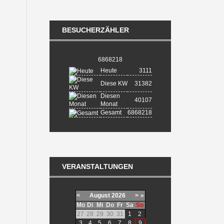
BESUCHERZÄHLER
6868218
Heute
3111
Diese KW
31382
Diesen
40107
Monat
Gesamt
6868218
VERANSTALTUNGEN
<
August
2026
>
»
Mo
Di
Mi
Do
Fr
Sa
So
27
28
29
30
31
1
2
3
4
5
6
7
8
9