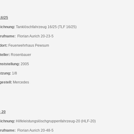
16/25
ichnung:
Tanklöschfahrzeug 16/25 (TLF 16/25)
rufname:
Florian Aurich 20-23-5
dort:
Feuerwehrhaus
Pewsum
eller:
Rosenbauer
nststellung:
2005
tzung:
1/8
gestell:
Mercedes
- 20
ichnung:
Hilfeleistungslöschgruppenfahrzeug-20 (HLF-20)
rufname:
Florian Aurich 20-48-5