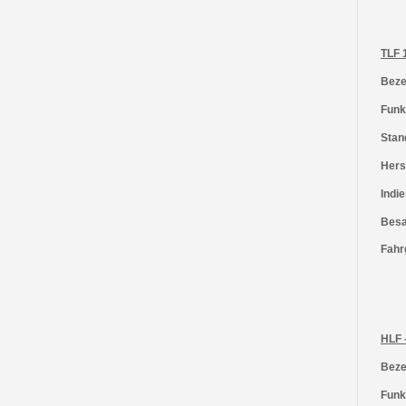
TLF 
Beze
Funk
Stan
Herst
Indie
Besa
Fahr
HLF 
Beze
Funk