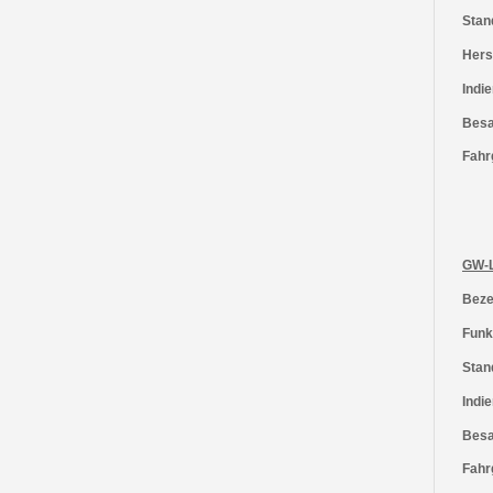
Stan
Herst
Indie
Besa
Fahr
GW-
Beze
Funk
Stan
Indie
Besa
Fahr