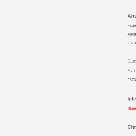
Ans
Feue
Adolf
2673
Feue
Mühl
2673
Int
Star
Chr