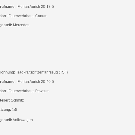
rufname:
Florian Aurich 20-17-5
dort:
Feuerwehrhaus Canum
gestell:
Mercedes
ichnung:
Tragkraftspritzenfahrzeug (TSF)
rufname:
Florian Aurich 20-40-5
dort:
Feuerwehrhaus Pewsum
eller:
Schmitz
tzung:
1/5
gestell:
Volkswagen