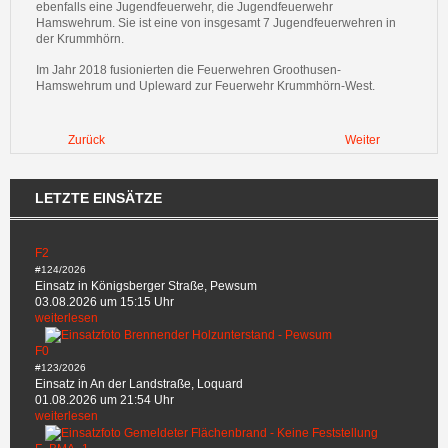
ebenfalls eine Jugendfeuerwehr, die Jugendfeuerwehr
Hamswehrum. Sie ist eine von insgesamt 7 Jugendfeuerwehren in
der Krummhörn.
Im Jahr 2018 fusionierten die Feuerwehren Groothusen-
Hamswehrum und Upleward zur Feuerwehr Krummhörn-West.
Zurück
Weiter
LETZTE EINSÄTZE
F2
#124/2026
Einsatz in Königsberger Straße, Pewsum
03.08.2026 um 15:15 Uhr
weiterlesen
F0
#123/2026
Einsatz in An der Landstraße, Loquard
01.08.2026 um 21:54 Uhr
weiterlesen