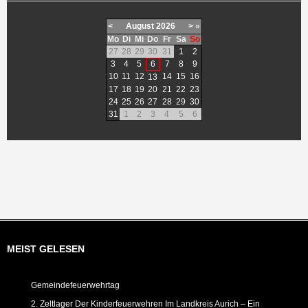
<
August
2026
>
»
Mo
Di
Mi
Do
Fr
Sa
So
27
28
29
30
31
1
2
3
4
5
6
7
8
9
10
11
12
14
15
16
13
17
18
19
20
21
22
23
24
25
26
27
28
29
30
31
1
2
3
4
5
6
MEIST GELESEN
Gemeindefeuerwehrtag
2. Zeltlager Der Kinderfeuerwehren Im Landkreis Aurich – Ein