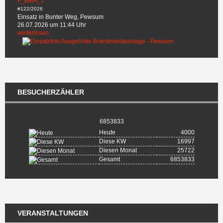
F_BMA_1
#122/2026
Einsatz in Bunter Weg, Pewsum
26.07.2026 um 11:44 Uhr
weiterlesen
BESUCHERZÄHLER
6853833
Heute
4000
Diese KW
16997
Diesen Monat
25722
Gesamt
6853833
VERANSTALTUNGEN