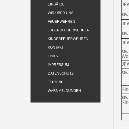
JF
EINSÄTZE
WIR ÜBER UNS
stv
FEUERWEHREN
JF
JUGENDFEUERWEHREN
stv
KINDERFEUERWEHREN
JF
KONTAKT
stv
Wol
LINKS
JFW
IMPRESSUM
stv
DATENSCHUTZ
TERMINE
Kin
WARNMELDUNGEN
stv.
Kin