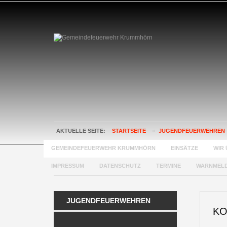
AKTUELLE SEITE:
STARTSEITE
»
JUGENDFEUERWEHREN
GEMEINDEFEUERWEHR KRUMMHÖRN
EINSÄTZE
WIR 
IMPRESSUM
DATENSCHUTZ
TERMINE
WARNMEL
JUGENDFEUERWEHREN
KO