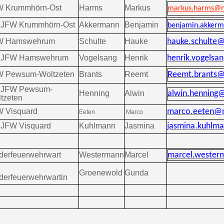
W Krummhörn-Ost
Harms
Markus
markus.harms@nj
. JFW Krummhörn-Ost
Akkermann
Benjamin
benjamin.akkerm
W Hamswehrum
Schulte
Hauke
hauke.schulte@
. JFW Hamswehrum
Vogelsang
Henrik
henrik.vogelsa
W Pewsum-Woltzeten
Brants
Reemt
Reemt.brants@
. JFW Pewsum-
Henning
Alwin
alwin.henning@
tzeten
 Visquard
marco.eeten@n
Eeten
Marco
. JFW Visquard
Kuhlmann
Jasmina
jasmina.kuhlm
derfeuerwehrwart
Westermann
Marcel
marcel.wester
Groenewold
Gunda
derfeuerwehrwartin