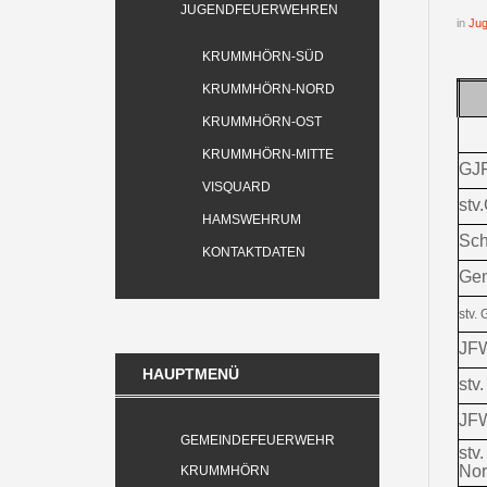
JUGENDFEUERWEHREN
in
Ju
KRUMMHÖRN-SÜD
KRUMMHÖRN-NORD
KRUMMHÖRN-OST
KRUMMHÖRN-MITTE
GJ
VISQUARD
stv
HAMSWEHRUM
Sch
KONTAKTDATEN
Gem
stv.
JF
HAUPTMENÜ
stv
JF
GEMEINDEFEUERWEHR
stv
No
KRUMMHÖRN