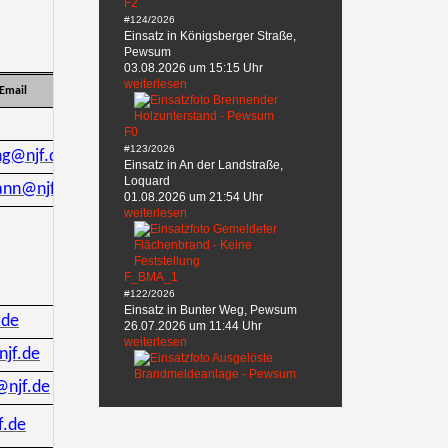
F2
#124/2026
Einsatz in Königsberger Straße,
Pewsum
03.08.2026 um 15:15 Uhr
weiterlesen
Email
F0
#123/2026
ng@njf.de
Einsatz in An der Landstraße,
Loquard
ann@njf.de
01.08.2026 um 21:54 Uhr
weiterlesen
F_BMA_1
#122/2026
Einsatz in Bunter Weg, Pewsum
.de
26.07.2026 um 11:44 Uhr
weiterlesen
jf.de
@njf.de
f.de