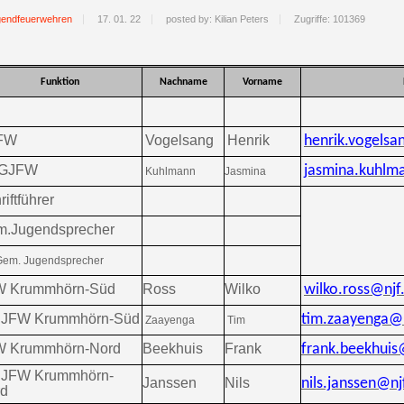
gendfeuerwehren
17. 01. 22
posted by: Kilian Peters
Zugriffe: 101369
Funktion
Nachname
Vorname
FW
Vogelsang
Henrik
henrik.vogelsa
.GJFW
jasmina.kuhlm
Kuhlmann
Jasmina
riftführer
.Jugendsprecher
 Gem. Jugendsprecher
W Krummhörn-Süd
Ross
Wilko
wilko.ross@njf
. JFW Krummhörn-Süd
tim.zaayenga@n
Zaayenga
Tim
W Krummhörn-Nord
Beekhuis
Frank
frank.beekhuis
. JFW Krummhörn-
Janssen
Nils
nils.janssen@nj
rd