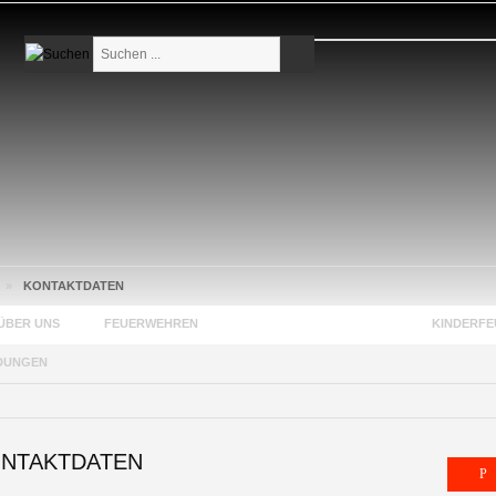
Suchen
...
»
KONTAKTDATEN
ÜBER UNS
FEUERWEHREN
JUGENDFEUERWEHREN
KINDERF
DUNGEN
NTAKTDATEN