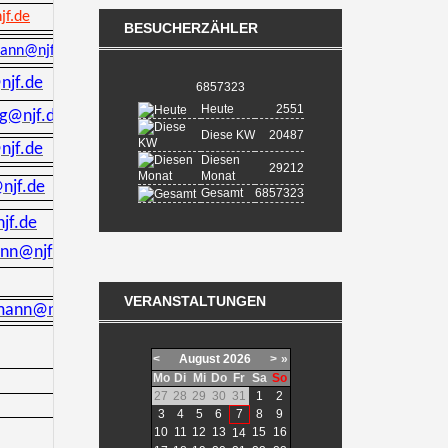
f.de
BESUCHERZÄHLER
ann@njf.de
njf.de
6857323
Heute
2551
ng@njf.de
Diese KW
20487
njf.de
Diesen
29212
Monat
njf.de
Gesamt
6857323
jf.de
ann@njf.de
VERANSTALTUNGEN
mann@njf.de
<
August
2026
>
»
Mo
Di
Mi
Do
Fr
Sa
So
27
28
29
30
31
1
2
3
4
5
6
7
8
9
10
11
12
13
15
16
14