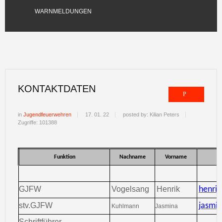
WARNMELDUNGEN
KONTAKTDATEN
in
Jugendfeuerwehren
17. 01. 22
posted by: Kilian Peters
Zugriffe: 101388
Funktion
Nachname
Vorname
GJFW
Vogelsang
Henrik
henrik
stv.GJFW
jasmi
Kuhlmann
Jasmina
Schriftführer