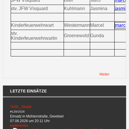
JFW Visquard
marco
Eeten
Marco
stv. JFW Visquard
Kuhlmann
Jasmina
jasmin
Kinderfeuerwehrwart
Westermann
Marcel
marce
stv.
Groenewold
Gunda
Kinderfeuerwehrwartin
Weiter
LETZTE EINSÄTZE
THÖL_Straße
#128/2026
Einsatz in Mühlenstraße, Greetsiel
07.08.2026 um 20:11 Uhr
weiterlesen