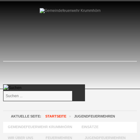
Suchen
...
AKTUELLE SEITE:
STARTSEITE
»
JUGENDFEUERWEHREN
GEMEINDEFEUERWEHR KRUMMHÖRN
EINSÄTZE
WIR ÜBER UNS
FEUERWEHREN
JUGENDFEUERWEHREN