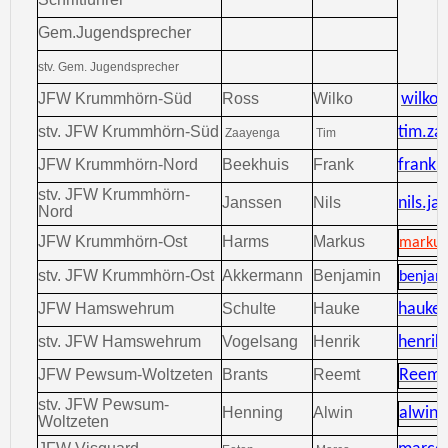
Gem.Jugendsprecher
stv. Gem. Jugendsprecher
JFW Krummhörn-Süd
Ross
Wilko
wilko.
stv. JFW Krummhörn-Süd
tim.za
Zaayenga
Tim
JFW Krummhörn-Nord
Beekhuis
Frank
frank.
stv. JFW Krummhörn-
Janssen
Nils
nils.j
Nord
JFW Krummhörn-Ost
Harms
Markus
markus
stv. JFW Krummhörn-Ost
Akkermann
Benjamin
benjam
JFW Hamswehrum
Schulte
Hauke
hauke.
stv. JFW Hamswehrum
Vogelsang
Henrik
henrik
JFW Pewsum-Woltzeten
Brants
Reemt
Reemt
stv. JFW Pewsum-
Henning
Alwin
alwin.
Woltzeten