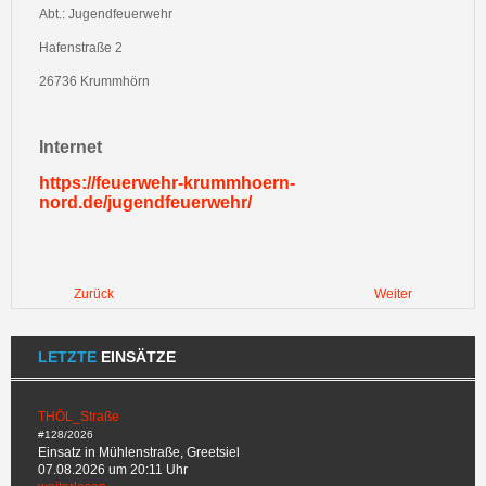
Abt.: Jugendfeuerwehr
Hafenstraße 2
26736 Krummhörn
Internet
https://feuerwehr-krummhoern-
nord.de/jugendfeuerwehr/
Zurück
Weiter
LETZTE
EINSÄTZE
THÖL_Straße
#128/2026
Einsatz in Mühlenstraße, Greetsiel
07.08.2026 um 20:11 Uhr