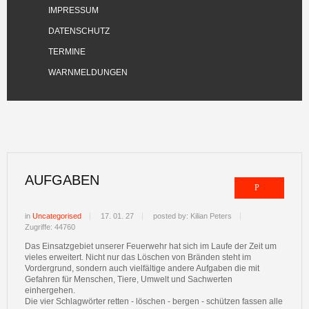
IMPRESSUM
DATENSCHUTZ
TERMINE
WARNMELDUNGEN
AUFGABEN
in
Uncategorised
17. 01. 27
posted by: Kilian Peters
Zugriffe: 44760
Das Einsatzgebiet unserer Feuerwehr hat sich im Laufe der Zeit um
vieles erweitert. Nicht nur das Löschen von Bränden steht im
Vordergrund, sondern auch vielfältige andere Aufgaben die mit
Gefahren für Menschen, Tiere, Umwelt und Sachwerten
einhergehen.
Die vier Schlagwörter
retten - löschen - bergen - schützen
fassen alle