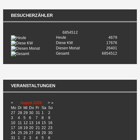
BESUCHERZÄHLER
6854512
Heute
4679
Diese KW
17676
Diesen Monat
26401
Gesamt
6854512
VERANSTALTUNGEN
<
August
2026
>
»
Mo
Di
Mi
Do
Fr
Sa
So
27
28
29
30
31
1
2
3
4
5
6
7
8
9
10
11
12
13
14
15
16
17
18
19
20
21
22
23
24
25
26
27
28
29
30
31
1
2
3
4
5
6