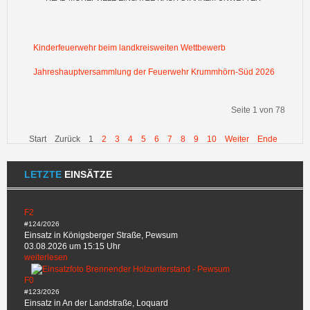
Kinderfeuerwehr beim landkreisweiten Wettbewerb
Jahreshauptversammlung der Feuerwehr Krummhörn-Süd 2026
Seite 1 von 78
Start
Zurück
1
2
3
4
5
6
7
8
9
10
Weiter
Ende
LETZTE
EINSÄTZE
F2
#124/2026
Einsatz in Königsberger Straße, Pewsum
03.08.2026 um 15:15 Uhr
weiterlesen
F0
#123/2026
Einsatz in An der Landstraße, Loquard