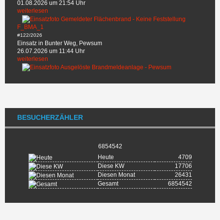
01.08.2026 um 21:54 Uhr
weiterlesen
F_BMA_1
#122/2026
Einsatz in Bunter Weg, Pewsum
26.07.2026 um 11:44 Uhr
weiterlesen
BESUCHERZÄHLER
6854542
Heute
4709
Diese KW
17706
Diesen Monat
26431
Gesamt
6854542