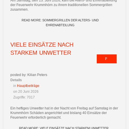
Am Samstag, den 13. Juni 2026, kam die Alters- und Ehrenabteilung
der Feuerwehr Krummhörn zu ihrem traditionellen Sommergrillen
zusammen.
READ MORE: SOMMERGRILLEN DER ALTERS- UND
EHRENABTEILUNG
VIELE EINSÄTZE NACH
STARKEM UNWETTER
posted by: Kilian Peters
Details
in
Hauptbeiträge
on 20 Juni 2026
Zugriffe: 7017
Ein heftiges Unwetter hat in der Nacht von Freitag auf Samstag in der
Krummhörn Schäden angerichtet und bislang 40 Einsätze der
Feuerwehr erforderlich gemacht.
READ MORE: VIELE EINSÄTZE NACH STARKEM UNWETTER