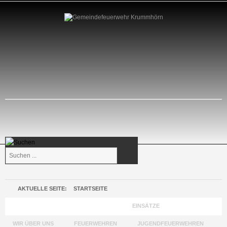
Suchen
...
AKTUELLE SEITE:
STARTSEITE
GEMEINDEFEUERWEHR KRUMMHÖRN
EINSÄTZE
WIR ÜBER UNS
FEUERWEHREN
JUGENDFEUERWEHREN