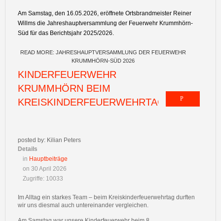
Am Samstag, den 16.05.2026, eröffnete Ortsbrandmeister Reiner
Willms die Jahreshauptversammlung der Feuerwehr Krummhörn-
Süd für das Berichtsjahr 2025/2026.
READ MORE: JAHRESHAUPTVERSAMMLUNG DER FEUERWEHR
KRUMMHÖRN-SÜD 2026
KINDERFEUERWEHR
KRUMMHÖRN BEIM
KREISKINDERFEUERWEHRTAG
posted by: Kilian Peters
Details
in
Hauptbeiträge
on 30 April 2026
Zugriffe: 10033
Im Alltag ein starkes Team – beim Kreiskinderfeuerwehrtag durften
wir uns diesmal auch untereinander vergleichen.
Am Samstag war unsere Kinderfeuerwehr beim 8.