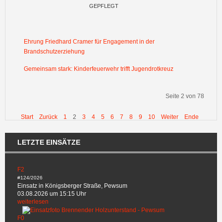
GEPFLEGT
Ehrung Friedhard Cramer für Engagement in der
Brandschutzerziehung
Gemeinsam stark: Kinderfeuerwehr trifft Jugendrotkreuz
Seite 2 von 78
Start
Zurück
1
2
3
4
5
6
7
8
9
10
Weiter
Ende
LETZTE EINSÄTZE
F2
#124/2026
Einsatz in Königsberger Straße, Pewsum
03.08.2026 um 15:15 Uhr
weiterlesen
F0