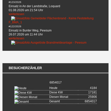
#123/2026
Einsatz in An der Landstraße, Loquard
01.08.2026 um 21:54 Uhr
weiterlesen
F_BMA_1
#122/2026
Einsatz in Bunter Weg, Pewsum
26.07.2026 um 11:44 Uhr
weiterlesen
BESUCHERZÄHLER
6854017
Heute
4184
Diese KW
17181
Diesen Monat
25906
Gesamt
6854017