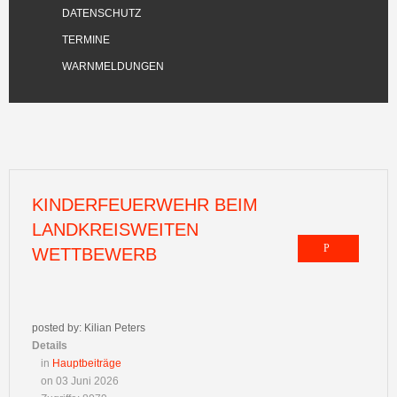
DATENSCHUTZ
TERMINE
WARNMELDUNGEN
KINDERFEUERWEHR BEIM
LANDKREISWEITEN
WETTBEWERB
posted by: Kilian Peters
Details
in
Hauptbeiträge
on 03 Juni 2026