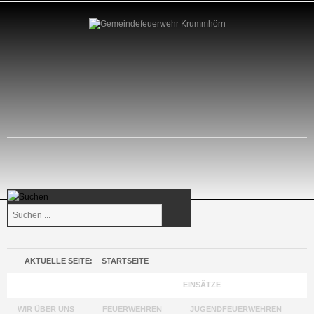
Suchen
...
AKTUELLE SEITE:
STARTSEITE
GEMEINDEFEUERWEHR KRUMMHÖRN
EINSÄTZE
WIR ÜBER UNS
FEUERWEHREN
JUGENDFEUERWEHREN