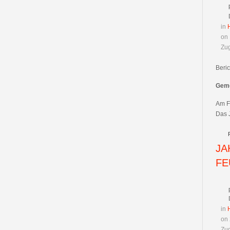
in
on 
Zug
Beri
Geme
Am Fr
Das 
JA
FE
in
on
Zug