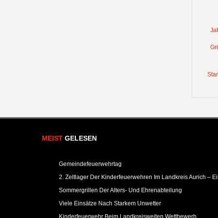
Ja
Gr
Star
MEIST
GELESEN
Gemeindefeuerwehrtag
2. Zeltlager Der Kinderfeuerwehren Im Landkreis Aurich – E
Sommergrillen Der Alters- Und Ehrenabteilung
Viele Einsätze Nach Starkem Unwetter
Kinderfeuerwehr Beim Landkreisweiten Wettbewerb