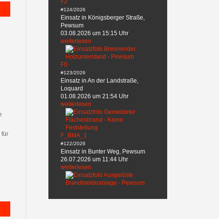
F2
#124/2026
Einsatz in Königsberger Straße,
Pewsum
03.08.2026 um 15:15 Uhr
weiterlesen
F0
#123/2026
Einsatz in An der Landstraße,
Loquard
01.08.2026 um 21:54 Uhr
weiterlesen
e
 für
F_BMA_1
#122/2026
Einsatz in Bunter Weg, Pewsum
26.07.2026 um 11:44 Uhr
weiterlesen