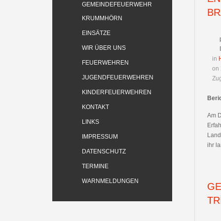
GEMEINDEFEUERWEHR
BR
KRUMMHÖRN
EINSÄTZE
WIR ÜBER UNS
in
FEUERWEHREN
on 
JUGENDFEUERWEHREN
Zug
KINDERFEUERWEHREN
Beri
KONTAKT
Am D
LINKS
Erfa
Landk
IMPRESSUM
ihr 
DATENSCHUTZ
TERMINE
WARNMELDUNGEN
GE
TR