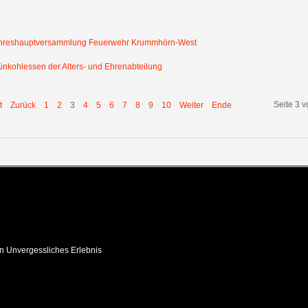
hreshauptversammlung Feuerwehr Krummhörn-West
ünkohlessen der Alters- und Ehrenabteilung
Seite 3 
t
Zurück
1
2
3
4
5
6
7
8
9
10
Weiter
Ende
in Unvergessliches Erlebnis