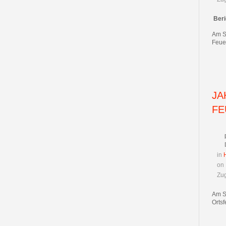
Ber
Am S
Feue
JA
FE
in
on
Zug
Am S
Orts