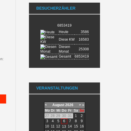
BESUCHERZÄHLER
6853419
Heute
3586
Diese KW
16583
Diesen
25308
Monat
Gesamt
6853419
en:
VERANSTALTUNGEN
<
August
2026
>
»
Mo
Di
Mi
Do
Fr
Sa
So
27
28
29
30
31
1
2
3
4
5
6
7
8
9
10
11
12
14
15
16
13