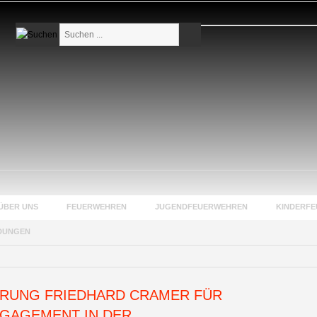
Suchen
...
ÜBER UNS
FEUERWEHREN
JUGENDFEUERWEHREN
KINDERF
DUNGEN
RUNG FRIEDHARD CRAMER FÜR
GAGEMENT IN DER