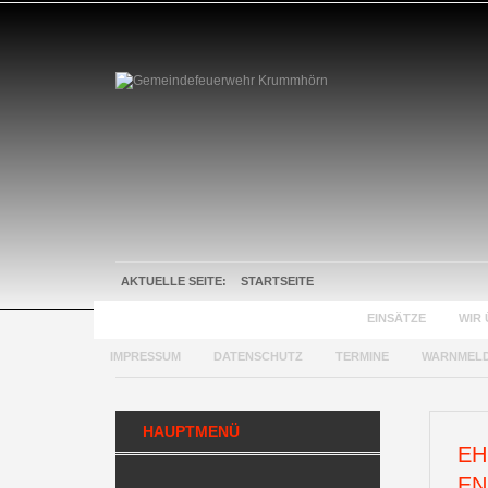
AKTUELLE SEITE:
STARTSEITE
GEMEINDEFEUERWEHR KRUMMHÖRN
EINSÄTZE
WIR 
IMPRESSUM
DATENSCHUTZ
TERMINE
WARNMEL
HAUPTMENÜ
EH
EN