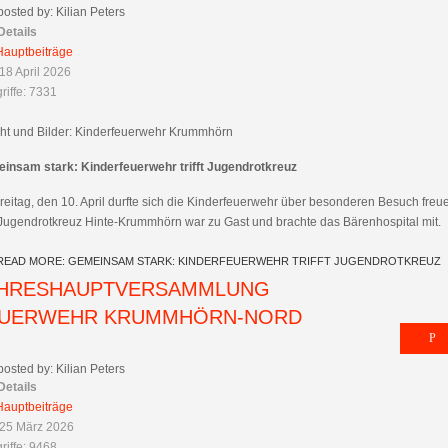
posted by: Kilian Peters
Details
Hauptbeiträge
18 April 2026
riffe: 7331
cht und Bilder: Kinderfeuerwehr Krummhörn
insam stark: Kinderfeuerwehr trifft Jugendrotkreuz
eitag, den 10. April durfte sich die Kinderfeuerwehr über besonderen Besuch freu
Jugendrotkreuz Hinte-Krummhörn war zu Gast und brachte das Bärenhospital mit.
READ MORE: GEMEINSAM STARK: KINDERFEUERWEHR TRIFFT JUGENDROTKREUZ
HRESHAUPTVERSAMMLUNG
UERWEHR KRUMMHÖRN-NORD
posted by: Kilian Peters
Details
Hauptbeiträge
 25 März 2026
riffe: 9468