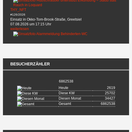
THY_NFT
#126/2026
Einsatz in Okko-Tom-Brook-Straße, Greetsiel
07.08.2026 um 17:15 Uhr
weiterlesen
BESUCHERZÄHLER
6862538
Heute
2619
Diese KW
25702
Diesen Monat
34427
Gesamt
6862538