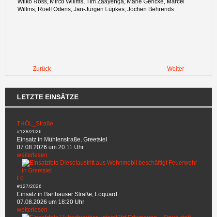
Wilko Ross, Mirco Willms, Tim Zaayenga, Marie Gericke, Marcel
Willms, Roelf Odens, Jan-Jürgen Lüpkes, Jochen Behrends
Zurück
Weiter
LETZTE EINSÄTZE
THÖL_Straße
#128/2026
Einsatz in Mühlenstraße, Greetsiel
07.08.2026 um 20:11 Uhr
weiterlesen
F0
#127/2026
Einsatz in Barthauser Straße, Loquard
07.08.2026 um 18:20 Uhr
weiterlesen