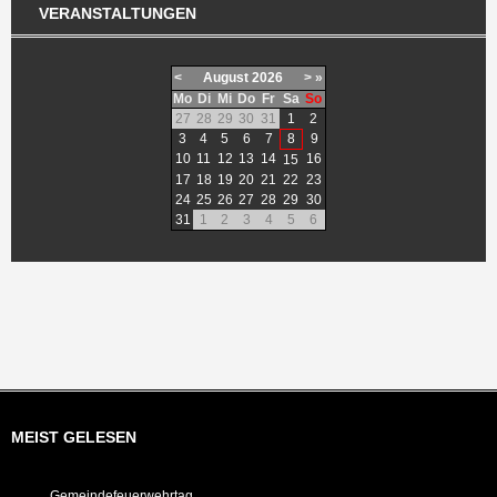
VERANSTALTUNGEN
<
August
2026
>
»
Mo
Di
Mi
Do
Fr
Sa
So
27
28
29
30
31
1
2
3
4
5
6
7
8
9
10
11
12
13
14
16
15
17
18
19
20
21
22
23
24
25
26
27
28
29
30
31
1
2
3
4
5
6
MEIST GELESEN
Gemeindefeuerwehrtag