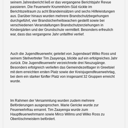
seinem Jahresbericht ließ er das vergangene Berichtsjahr Revue
passieren. Die Feuerwehr Krummhörn-Süd rückte im
Berichtszeitraum zu acht Brandeinsätzen und sechs Hilfeleistungen
aus. Darüber hinaus wurden mehrere Brandschutzbegehungen
durchgeführt, vier Brandsicherheitswachen gestellt sowie bei
verschiedenen Veranstaltungen Brandschutzerziehungen in
Kindergärten und der Grundschule vermittelt. Besonders erfreulich
war, dass das vergangene Jahr unfallfrei verlief.
Auch die Jugendfeuerwehr, geleitet von Jugendwart Wilko Ross und
seinem Stellvertreter Tim Zaayenga, blickte auf ein erfolgreiches Jahr
zurück. Die Jugendfeuerwehr verzeichnete drei Neuzugänge.
Besonders erfolgreich verliefen das Gemeindezeltlager in Greetsiel
mit dem erreichten ersten Platz sowie der Kreisjugendfeuerwehrtag,
bei dem ein starker fünfter Platz von insgesamt 32 Gruppen erreicht
wurde.
Im Rahmen der Versammlung wurden zudem mehrere
Beförderungen ausgesprochen. Marie Gericke wurde zur
Feuerwehrfrau ernannt. Tim Zaayenga wurde zum
Hauptfeuerwehrmann sowie Mirco Willms und Wilko Ross zu
Oberlöschmeistern befördert.