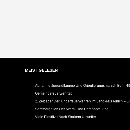
MEIST GELESEN
Abnahme Jugendflamme Und Orientierungsmarsch Beim 49.
Gemeindefeuerwehrtag
2. Zeltlager Der Kinderfeuerwehren Im Landkreis Aurich – E
Sommergrillen Der Alters- Und Ehrenabteilung
Viele Einsätze Nach Starkem Unwetter