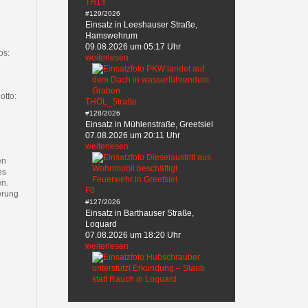
TH1Y
#129/2026
Einsatz in Leeshauser Straße,
Hamswehrum
09.08.2026 um 05:17 Uhr
os:
weiterlesen
otto:
THÖL_Straße
#128/2026
Einsatz in Mühlenstraße, Greetsiel
07.08.2026 um 20:11 Uhr
weiterlesen
en
es
en.
F0
erung
#127/2026
Einsatz in Barthauser Straße,
Loquard
07.08.2026 um 18:20 Uhr
weiterlesen