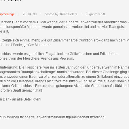
ptbeiträge
26. 04. 30
posted by: Kilian Peters
Zugriffe: 9358
letzten Dienst vor dem 1. Mai war bei der Kinderfeuerwehr wieder ordentlich was l
traditionsgemäße Maibaum wurde gemeinsam vorbereitet und mit viel Teamgeist
stellt.
i zeigte sich einmal mehr, wie gut Zusammenarbeit funktioniert – ganz nach dem M
e kleine Hände, großer Maibaum!
schluss wurde es gemütlich. Es gab leckere Grillwürstchen und Frikadellen -
onsert von der Fleischerei Arends aus Pewsum.
Hintergrund: Die Fleischerei war im letzten Jahr von der Kinderfeuerwehr im Rahm
„sogenannten Baumpflanzchallenge“ nominiert worden. Bei dieser Challenge ging 
m, entweder einen Baum zu pflanzen oder alternativ zu einem Grillabend einzulad
eß sich die Fleischerei Arends nicht zweimal bitten – und so wurde aus der Nomini
eckerer Grillabschluss. Eine rundum gelungene Aktion, die Gemeinschaft stärkt und
n großen Spaß gemacht hat!
n Dank an alle Beteiligten!
dubistdabei! #kinderfeuerwehr #maibaum #gemeinschaft #tradition