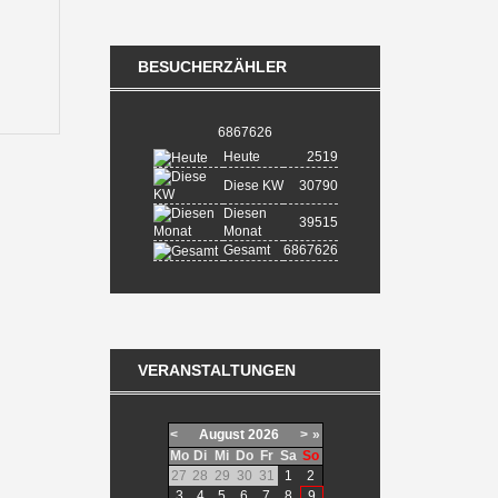
BESUCHERZÄHLER
6867626
Heute
2519
Diese KW
30790
Diesen
39515
Monat
Gesamt
6867626
VERANSTALTUNGEN
<
August
2026
>
»
Mo
Di
Mi
Do
Fr
Sa
So
27
28
29
30
31
1
2
3
4
5
6
7
8
9