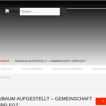
Suchen
...
ITRÄGE
»
MAIBAUM AUFGESTELLT – GEMEINSCHAFT GEPFLEGT
ÜBER UNS
FEUERWEHREN
JUGENDFEUERWEHREN
KINDERF
DUNGEN
IBAUM AUFGESTELLT – GEMEINSCHAFT
PFLEGT