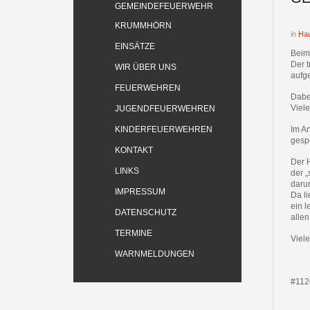
GEMEINDEFEUERWEHR
KRUMMHÖRN
in
Hau
EINSÄTZE
Beim 
Der 
WIR ÜBER UNS
aufge
FEUERWEHREN
Dabe
Viel
JUGENDFEUERWEHREN
KINDERFEUERWEHREN
Im An
gesp
KONTAKT
Der 
LINKS
der 
daru
IMPRESSUM
Da li
ein l
DATENSCHUTZ
alle
TERMINE
Viele
WARNMELDUNGEN
#112