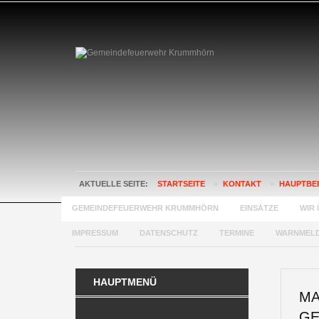
AKTUELLE SEITE:
STARTSEITE
»
KONTAKT
»
HAUPTBE
GEMEINDEFEUERWEHR KRUMMHÖRN
EINSÄTZE
WIR 
IMPRESSUM
DATENSCHUTZ
TERMINE
WARNMEL
HAUPTMENÜ
MA
GE