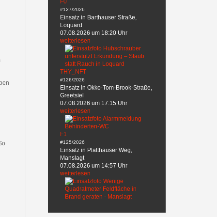
F0
#127/2026
Einsatz in Barthauser Straße,
Loquard
07.08.2026 um 18:20 Uhr
h
weiterlesen
m
THY_NFT
#126/2026
ppen
Einsatz in Okko-Tom-Brook-Straße,
Greetsiel
07.08.2026 um 17:15 Uhr
weiterlesen
F1
#125/2026
 So
Einsatz in Platthauser Weg,
Manslagt
07.08.2026 um 14:57 Uhr
weiterlesen