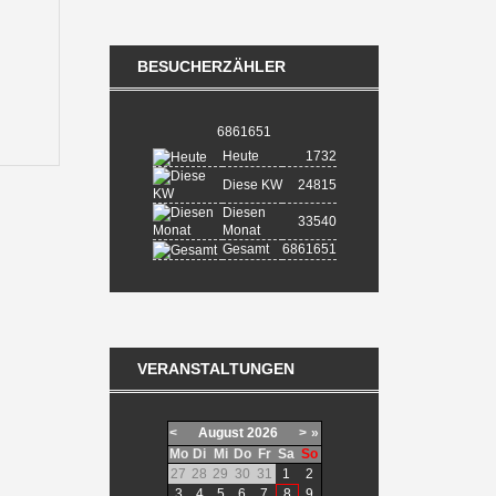
BESUCHERZÄHLER
6861651
Heute
1732
Diese KW
24815
Diesen
33540
Monat
Gesamt
6861651
VERANSTALTUNGEN
<
August
2026
>
»
Mo
Di
Mi
Do
Fr
Sa
So
27
28
29
30
31
1
2
3
4
5
6
7
8
9