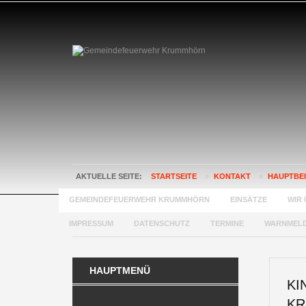
AKTUELLE SEITE:
STARTSEITE
»
KONTAKT
»
HAUPTBE
GEMEINDEFEUERWEHR KRUMMHÖRN
EINSÄTZE
WIR 
IMPRESSUM
DATENSCHUTZ
TERMINE
WARNMEL
HAUPTMENÜ
KI
KR