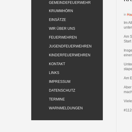
GEMEINDEFEUERWEHR
KRUMMHÖRN
in
Hau
EINSÄTZE
Im Al
unte
WIR ÜBER UNS
Am S
FEUERWEHREN
Start
JUGENDFEUERWEHREN
Insg
KINDERFEUERWEHREN
einem
KONTAKT
Unter
stap
LINKS
Am E
IMPRESSUM
Aber 
DATENSCHUTZ
mach
TERMINE
Viele
WARNMELDUNGEN
#112