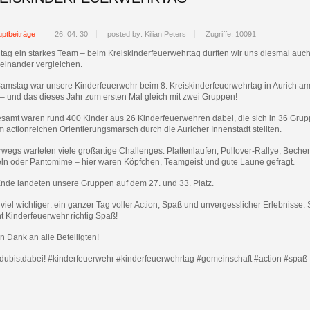
ptbeiträge
26. 04. 30
posted by: Kilian Peters
Zugriffe: 10091
ltag ein starkes Team – beim Kreiskinderfeuerwehrtag durften wir uns diesmal auc
reinander vergleichen.
amstag war unsere Kinderfeuerwehr beim 8. Kreiskinderfeuerwehrtag in Aurich a
 – und das dieses Jahr zum ersten Mal gleich mit zwei Gruppen!
esamt waren rund 400 Kinder aus 26 Kinderfeuerwehren dabei, die sich in 36 Gru
 actionreichen Orientierungsmarsch durch die Auricher Innenstadt stellten.
wegs warteten viele großartige Challenges: Plattenlaufen, Pullover-Rallye, Becher
eln oder Pantomime – hier waren Köpfchen, Teamgeist und gute Laune gefragt.
nde landeten unsere Gruppen auf dem 27. und 33. Platz.
viel wichtiger: ein ganzer Tag voller Action, Spaß und unvergesslicher Erlebnisse.
t Kinderfeuerwehr richtig Spaß!
n Dank an alle Beteiligten!
dubistdabei! #kinderfeuerwehr #kinderfeuerwehrtag #gemeinschaft #action #spaß