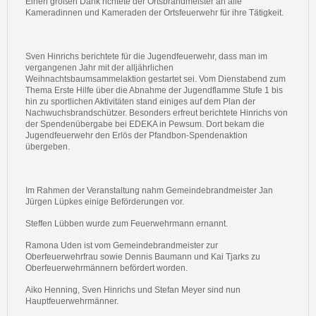
Einen großen Dank richtete der Ortsbrandmeister an alle
Kameradinnen und Kameraden der Ortsfeuerwehr für ihre Tätigkeit.
Sven Hinrichs berichtete für die Jugendfeuerwehr, dass man im
vergangenen Jahr mit der alljährlichen
Weihnachtsbaumsammelaktion gestartet sei. Vom Dienstabend zum
Thema Erste Hilfe über die Abnahme der Jugendflamme Stufe 1 bis
hin zu sportlichen Aktivitäten stand einiges auf dem Plan der
Nachwuchsbrandschützer. Besonders erfreut berichtete Hinrichs von
der Spendenübergabe bei EDEKA in Pewsum. Dort bekam die
Jugendfeuerwehr den Erlös der Pfandbon-Spendenaktion
übergeben.
Im Rahmen der Veranstaltung nahm Gemeindebrandmeister Jan
Jürgen Lüpkes einige Beförderungen vor.
Steffen Lübben wurde zum Feuerwehrmann ernannt.
Ramona Uden ist vom Gemeindebrandmeister zur
Oberfeuerwehrfrau sowie Dennis Baumann und Kai Tjarks zu
Oberfeuerwehrmännern befördert worden.
Aiko Henning, Sven Hinrichs und Stefan Meyer sind nun
Hauptfeuerwehrmänner.