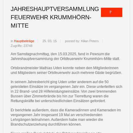
JAHRESHAUPTVERSAMMLUNG
FEUERWEHR KRUMMHÖRN-
MITTE
in
Hauptbeiträge
25. 03. 15
posted by: Kilian Peters
Zugriffe: 23748
Am Samstagnachmittag, den 15.03.2025, fand in Pewsum die
Jahreshauptversammlung der Ortsfeuerwehr Krummhörn-Mitte statt.
Ortsbrandmeister Mathias Uden konnte neben den Mitgliederinnen
und Mitgliedern seiner Ortsfeuerwehr auch mehrere Gäste begrüßen.
In seinem Jahresbericht ging Uden unter anderem auf die 50
geleisteten Einsätze im vergangenen Jahr ein. Diese unterteilten sich
in 22 Brand- und 28 Hilfeleistungseinsätze. Von zwei brennenden
Bussen über Zimmerbrände bis hin zur Tierrettung waren die
Rettungskräfte bei unterschiedlichsten Einsätzen gefordert.
Er berichtete außerdem, dass die Kameradinnen und Kameraden im
vergangenen Jahr
insgesamt 19 Mal
an verschiedensten
Lehrgängen teilnahmen. Außerdem habe man wieder die
Brandschutzerziehung durchführen können.