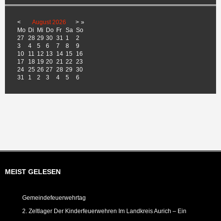
<
August
2026
>
»
Mo
Di
Mi
Do
Fr
Sa
So
27
28
29
30
31
1
2
3
4
5
6
7
8
9
10
11
12
13
14
15
16
17
18
19
20
21
22
23
24
25
26
27
28
29
30
31
1
2
3
4
5
6
MEIST GELESEN
Gemeindefeuerwehrtag
2. Zeltlager Der Kinderfeuerwehren Im Landkreis Aurich – Ein