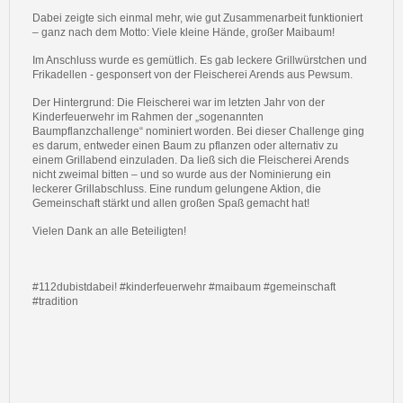
Dabei zeigte sich einmal mehr, wie gut Zusammenarbeit funktioniert
– ganz nach dem Motto: Viele kleine Hände, großer Maibaum!
Im Anschluss wurde es gemütlich. Es gab leckere Grillwürstchen und
Frikadellen - gesponsert von der Fleischerei Arends aus Pewsum.
Der Hintergrund: Die Fleischerei war im letzten Jahr von der
Kinderfeuerwehr im Rahmen der „sogenannten
Baumpflanzchallenge“ nominiert worden. Bei dieser Challenge ging
es darum, entweder einen Baum zu pflanzen oder alternativ zu
einem Grillabend einzuladen. Da ließ sich die Fleischerei Arends
nicht zweimal bitten – und so wurde aus der Nominierung ein
leckerer Grillabschluss. Eine rundum gelungene Aktion, die
Gemeinschaft stärkt und allen großen Spaß gemacht hat!
Vielen Dank an alle Beteiligten!
#112dubistdabei! #kinderfeuerwehr #maibaum #gemeinschaft
#tradition