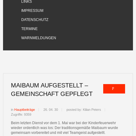
LINKS
IMPRESSUM
DATENSCHUTZ
TERMINE
WARNMELDUNGEN
MAIBAUM AUFGESTELLT –
GEMEINSCHAFT GEPFLEGT
in
Hauptbeiträge
26. 04. 30
posted by: Kilian Peters
Zugriffe: 9359
Beim letzten Dienst vor dem 1. Mai war bei der Kinderfeuerwehr
wieder ordentlich was los: Der traditionsgemäße Maibaum wurde
gemeinsam vorbereitet und mit viel Teamgeist aufgestellt.