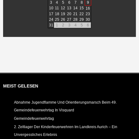
3
4
5
6
7
8
9
10
11
12
13
14
15
16
17
18
19
20
21
22
23
24
25
26
27
28
29
30
31
1
2
3
4
5
6
MEIST GELESEN
Abnahme Jugendflamme Und Orientierungsmarsch Beim 49.
Gemeindefeuerwehrtag In Visquard
Gemeindefeuerwehrtag
2. Zeltlager Der Kinderfeuerwehren Im Landkreis Aurich – Ein
Unvergessliches Erlebnis