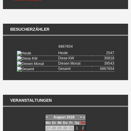
BESUCHERZÄHLER
6867654
Heute
2547
Diese KW
30818
Diesen Monat
39543
Gesamt
6867654
VERANSTALTUNGEN
<
August
2026
>
»
Mo
Di
Mi
Do
Fr
Sa
So
27
28
29
30
31
1
2