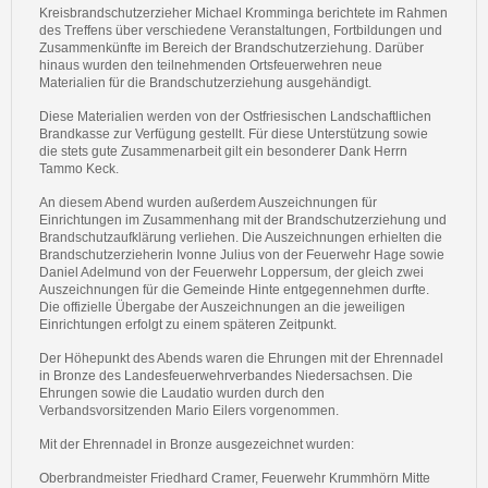
Kreisbrandschutzerzieher Michael Kromminga berichtete im Rahmen
des Treffens über verschiedene Veranstaltungen, Fortbildungen und
Zusammenkünfte im Bereich der Brandschutzerziehung. Darüber
hinaus wurden den teilnehmenden Ortsfeuerwehren neue
Materialien für die Brandschutzerziehung ausgehändigt.
Diese Materialien werden von der Ostfriesischen Landschaftlichen
Brandkasse zur Verfügung gestellt. Für diese Unterstützung sowie
die stets gute Zusammenarbeit gilt ein besonderer Dank Herrn
Tammo Keck.
An diesem Abend wurden außerdem Auszeichnungen für
Einrichtungen im Zusammenhang mit der Brandschutzerziehung und
Brandschutzaufklärung verliehen. Die Auszeichnungen erhielten die
Brandschutzerzieherin Ivonne Julius von der Feuerwehr Hage sowie
Daniel Adelmund von der Feuerwehr Loppersum, der gleich zwei
Auszeichnungen für die Gemeinde Hinte entgegennehmen durfte.
Die offizielle Übergabe der Auszeichnungen an die jeweiligen
Einrichtungen erfolgt zu einem späteren Zeitpunkt.
Der Höhepunkt des Abends waren die Ehrungen mit der Ehrennadel
in Bronze des Landesfeuerwehrverbandes Niedersachsen. Die
Ehrungen sowie die Laudatio wurden durch den
Verbandsvorsitzenden Mario Eilers vorgenommen.
Mit der Ehrennadel in Bronze ausgezeichnet wurden:
Oberbrandmeister Friedhard Cramer, Feuerwehr Krummhörn Mitte