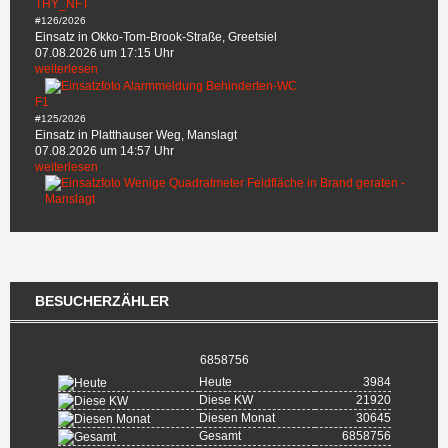
THY_NFT
#126/2026
Einsatz in Okko-Tom-Brook-Straße, Greetsiel
07.08.2026 um 17:15 Uhr
weiterlesen
F1
#125/2026
Einsatz in Platthauser Weg, Manslagt
07.08.2026 um 14:57 Uhr
weiterlesen
BESUCHERZÄHLER
6858756
Heute
3984
Diese KW
21920
Diesen Monat
30645
Gesamt
6858756