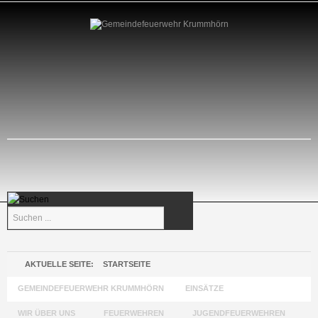
Suchen
...
AKTUELLE SEITE:
STARTSEITE
GEMEINDEFEUERWEHR KRUMMHÖRN
EINSÄTZE
WIR ÜBER UNS
FEUERWEHREN
JUGENDFEUERWEHREN