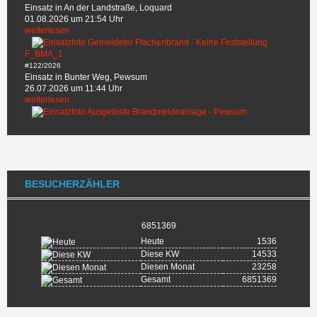
Einsatz in An der Landstraße, Loquard
01.08.2026 um 21:54 Uhr
weiterlesen
F_BMA_1
#122/2026
Einsatz in Bunter Weg, Pewsum
26.07.2026 um 11:44 Uhr
weiterlesen
BESUCHERZÄHLER
6851369
Heute
1536
Diese KW
14533
Diesen Monat
23258
Gesamt
6851369