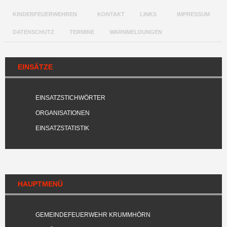
KINDERFEUERWEHREN
KONTAKT
LINKS
IMPRESSUM
DATENSCHUTZ
TERMINE
WARNMELDUNGEN
EINSÄTZE
EINSATZSTICHWÖRTER
ORGANISATIONEN
EINSATZSTATISTIK
HAUPTMENÜ
GEMEINDEFEUERWEHR KRUMMHÖRN