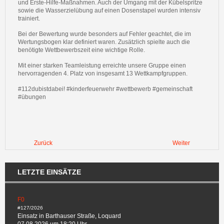
und Erste-Hilfe-Maßnahmen. Auch der Umgang mit der Kübelspritze
sowie die Wasserzielübung auf einen Dosenstapel wurden intensiv
trainiert.
Bei der Bewertung wurde besonders auf Fehler geachtet, die im
Wertungsbogen klar definiert waren. Zusätzlich spielte auch die
benötigte Wettbewerbszeit eine wichtige Rolle.
Mit einer starken Teamleistung erreichte unsere Gruppe einen
hervorragenden 4. Platz von insgesamt 13 Wettkampfgruppen.
#112dubistdabei! #kinderfeuerwehr #wettbewerb #gemeinschaft
#übungen
Zurück
Weiter
LETZTE EINSÄTZE
F0
#127/2026
Einsatz in Barthauser Straße, Loquard