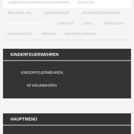
GEMEINDEFEUERWEHR KRUMMHÖRN
EINSÄTZE
WIR ÜBER UNS
FEUERWEHREN
JUGENDFEUERWEHREN
KINDERFEUERWEHREN
KONTAKT
LINKS
IMPRESSUM
DATENSCHUTZ
TERMINE
WARNMELDUNGEN
KINDERFEUERWEHREN
KINDERFEUERWEHREN
KF KRUMMHÖRN
HAUPTMENÜ