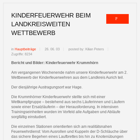
KINDERFEUERWEHR BEIM
LANDKREISWEITEN
WETTBEWERB
in
Hauptbeiträge
26. 06. 03
posted by: Kilian Peters
Zugriffe: 8234
Bericht und Bilder: Kinderfeuerwehr Krummhörn
Am vergangenen Wochenende nahm unsere Kinderfeuerwehr am 2.
Wettbewerb der Kinderfeuerwehren aus dem Landkreis Aurich teil.
Der diesjährige Austragungsort war Hage.
Die Krummhörner Kinderfeuerwehr stellte sich mit einer
Wettkampfgruppe – bestehend aus sechs Läuferinnen und Läufern
sowie einer Ersatzläuferin – der Herausforderung. In intensiven
Trainingseinheiten wurden im Vorfeld alle Aufgaben und Abläufe
sorgfältig einstudiert.
Die einzelnen Stationen orientierten sich am realitätsnahen
Feuerwehrdienst: Vom Ausrollen und Kuppeln der D-Schläuche über
das sichere Begehen eines Laufbrettes bis hin zu Knotenübungen