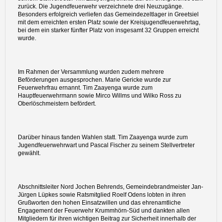
zurück. Die Jugendfeuerwehr verzeichnete drei Neuzugänge.
Besonders erfolgreich verliefen das Gemeindezeltlager in Greetsiel
mit dem erreichten ersten Platz sowie der Kreisjugendfeuerwehrtag,
bei dem ein starker fünfter Platz von insgesamt 32 Gruppen erreicht
wurde.
Im Rahmen der Versammlung wurden zudem mehrere
Beförderungen ausgesprochen. Marie Gericke wurde zur
Feuerwehrfrau ernannt. Tim Zaayenga wurde zum
Hauptfeuerwehrmann sowie Mirco Willms und Wilko Ross zu
Oberlöschmeistern befördert.
Darüber hinaus fanden Wahlen statt. Tim Zaayenga wurde zum
Jugendfeuerwehrwart und Pascal Fischer zu seinem Stellvertreter
gewählt.
Abschnittsleiter Nord Jochen Behrends, Gemeindebrandmeister Jan-
Jürgen Lüpkes sowie Ratsmitglied Roelf Odens lobten in ihren
Grußworten den hohen Einsatzwillen und das ehrenamtliche
Engagement der Feuerwehr Krummhörn-Süd und dankten allen
Mitgliedern für ihren wichtigen Beitrag zur Sicherheit innerhalb der