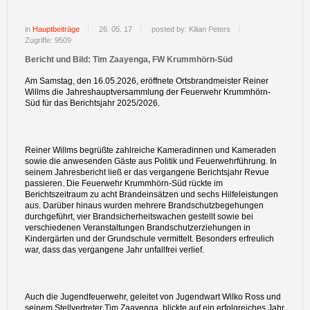
in
Hauptbeiträge
26. 05. 17
posted by: Kilian Peters
Zugriffe: 9509
Bericht und Bild: Tim Zaayenga, FW Krummhörn-Süd
Am Samstag, den 16.05.2026, eröffnete Ortsbrandmeister Reiner
Willms die Jahreshauptversammlung der Feuerwehr Krummhörn-
Süd für das Berichtsjahr 2025/2026.
Reiner Willms begrüßte zahlreiche Kameradinnen und Kameraden
sowie die anwesenden Gäste aus Politik und Feuerwehrführung. In
seinem Jahresbericht ließ er das vergangene Berichtsjahr Revue
passieren. Die Feuerwehr Krummhörn-Süd rückte im
Berichtszeitraum zu acht Brandeinsätzen und sechs Hilfeleistungen
aus. Darüber hinaus wurden mehrere Brandschutzbegehungen
durchgeführt, vier Brandsicherheitswachen gestellt sowie bei
verschiedenen Veranstaltungen Brandschutzerziehungen in
Kindergärten und der Grundschule vermittelt. Besonders erfreulich
war, dass das vergangene Jahr unfallfrei verlief.
Auch die Jugendfeuerwehr, geleitet von Jugendwart Wilko Ross und
seinem Stellvertreter Tim Zaayenga, blickte auf ein erfolgreiches Jahr