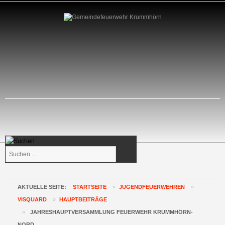
Suchen
...
AKTUELLE SEITE:
STARTSEITE
»
JUGENDFEUERWEHREN
»
VISQUARD
»
HAUPTBEITRÄGE
»
JAHRESHAUPTVERSAMMLUNG FEUERWEHR KRUMMHÖRN-
NORD