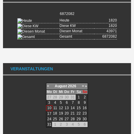
6872082
Heute
1820
Diese KW
1820
Diesen Monat
43971
Gesamt
6872082
VERANSTALTUNGEN
<
August
2026
>
»
Mo
Di
Mi
Do
Fr
Sa
So
27
28
29
30
31
1
2
3
4
5
6
7
8
9
10
11
12
13
14
15
16
18
19
20
21
22
23
17
24
25
26
27
28
29
30
31
1
2
3
4
5
6