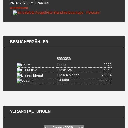
26.07.2026 um 11:44 Uhr
weiterlesen
BESUCHERZÄHLER
6853205
Heute
3372
Diese KW
16369
Diesen Monat
25094
Gesamt
6853205
VERANSTALTUNGEN
<
August
2026
>
»