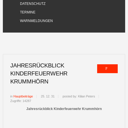
DATENSCHUTZ
TERMINE
WARNMELDUNGEN
JAHRESRÜCKBLICK
KINDERFEUERWEHR
KRUMMHÖRN
in
Hauptbeiträge
25. 12. 31
posted by: Kilian Peters
Zugriffe: 14287
Jahresrückblick Kinderfeuerwehr Krummhörn