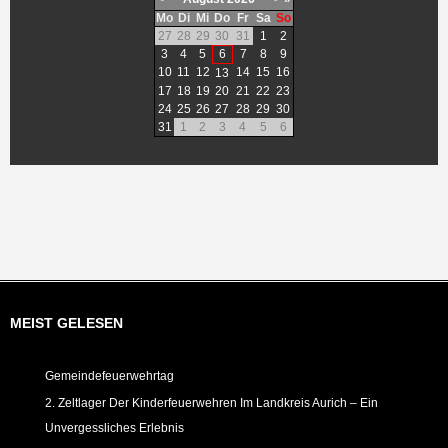
Mo
Di
Mi
Do
Fr
Sa
So
27
28
29
30
31
1
2
3
4
5
6
7
8
9
10
11
12
14
15
16
13
17
18
19
20
21
22
23
24
25
26
27
28
29
30
31
1
2
3
4
5
6
MEIST GELESEN
Gemeindefeuerwehrtag
2. Zeltlager Der Kinderfeuerwehren Im Landkreis Aurich – Ein
Unvergessliches Erlebnis