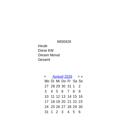
6856928
Heute
Diese KW
Diesen Monat
Gesamt
<
August
2026
>
»
Mo
Di
Mi
Do
Fr
Sa
So
27
28
29
30
31
1
2
3
4
5
6
7
8
9
10
11
12
13
14
15
16
17
18
19
20
21
22
23
24
25
26
27
28
29
30
31
1
2
3
4
5
6