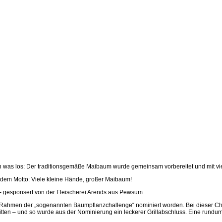
ch was los: Der traditionsgemäße Maibaum wurde gemeinsam vorbereitet und mit viel
h dem Motto: Viele kleine Hände, großer Maibaum!
 - gesponsert von der Fleischerei Arends aus Pewsum.
im Rahmen der „sogenannten Baumpflanzchallenge“ nominiert worden. Bei dieser Ch
bitten – und so wurde aus der Nominierung ein leckerer Grillabschluss. Eine rund