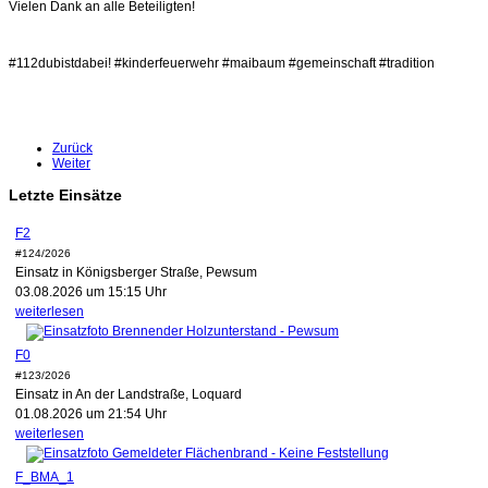
Vielen Dank an alle Beteiligten!
#112dubistdabei! #kinderfeuerwehr #maibaum #gemeinschaft #tradition
Zurück
Weiter
Letzte Einsätze
F2
#124/2026
Einsatz in Königsberger Straße, Pewsum
03.08.2026 um 15:15 Uhr
weiterlesen
F0
#123/2026
Einsatz in An der Landstraße, Loquard
01.08.2026 um 21:54 Uhr
weiterlesen
F_BMA_1