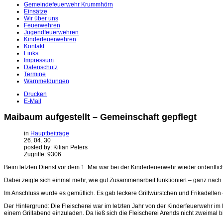
Gemeindefeuerwehr Krummhörn
Einsätze
Wir über uns
Feuerwehren
Jugendfeuerwehren
Kinderfeuerwehren
Kontakt
Links
Impressum
Datenschutz
Termine
Warnmeldungen
Drucken
E-Mail
Maibaum aufgestellt – Gemeinschaft gepflegt
in
Hauptbeiträge
26. 04. 30
posted by: Kilian Peters
Zugriffe: 9306
Beim letzten Dienst vor dem 1. Mai war bei der Kinderfeuerwehr wieder ordentli
Dabei zeigte sich einmal mehr, wie gut Zusammenarbeit funktioniert – ganz nac
Im Anschluss wurde es gemütlich. Es gab leckere Grillwürstchen und Frikadellen
Der Hintergrund: Die Fleischerei war im letzten Jahr von der Kinderfeuerwehr 
einem Grillabend einzuladen. Da ließ sich die Fleischerei Arends nicht zweimal 