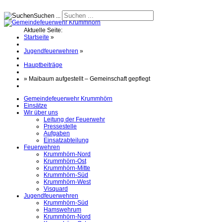
Suchen ...
Aktuelle Seite:
Startseite
»
Jugendfeuerwehren
»
Hauptbeiträge
»
Maibaum aufgestellt – Gemeinschaft gepflegt
Gemeindefeuerwehr Krummhörn
Einsätze
Wir über uns
Leitung der Feuerwehr
Pressestelle
Aufgaben
Einsatzabteilung
Feuerwehren
Krummhörn-Nord
Krummhörn-Ost
Krummhörn-Mitte
Krummhörn-Süd
Krummhörn-West
Visquard
Jugendfeuerwehren
Krummhörn-Süd
Hamswehrum
Krummhörn-Nord