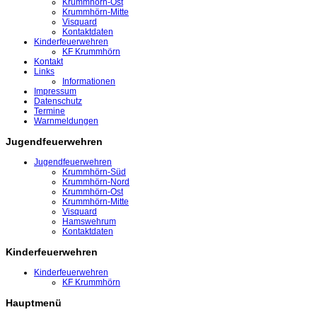
Krummhörn-Ost
Krummhörn-Mitte
Visquard
Kontaktdaten
Kinderfeuerwehren
KF Krummhörn
Kontakt
Links
Informationen
Impressum
Datenschutz
Termine
Warnmeldungen
Jugendfeuerwehren
Jugendfeuerwehren
Krummhörn-Süd
Krummhörn-Nord
Krummhörn-Ost
Krummhörn-Mitte
Visquard
Hamswehrum
Kontaktdaten
Kinderfeuerwehren
Kinderfeuerwehren
KF Krummhörn
Hauptmenü