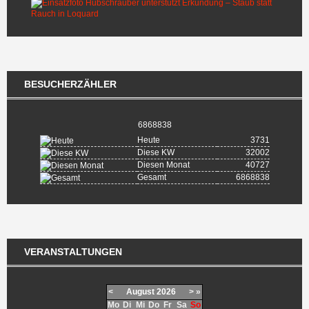
BESUCHERZÄHLER
6868838
Heute
3731
Diese KW
32002
Diesen Monat
40727
Gesamt
6868838
VERANSTALTUNGEN
<
August
2026
>
»
Mo
Di
Mi
Do
Fr
Sa
So