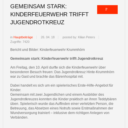
GEMEINSAM STARK:
KINDERFEUERWEHR TRIFFT
JUGENDROTKREUZ
in
Hauptbeiträge
26. 04. 18
posted by: Kilian Peters
Zugriffe: 7420
Bericht und Bilder: Kinderfeuerwehr Krummhörn
Gemeinsam stark: Kinderfeuerwehr trifft Jugendrotkreuz
Am Freitag, den 10. April durfte sich die Kinderfeuerwehr über
besonderen Besuch freuen: Das Jugendrotkreuz Hinte-Krummhörn
war zu Gast und brachte das Bärenhospital mit.
Dabei handelt es sich um ein spielerisches Erste-Hilfe-Angebot für
Kinder.
Gemeinsam mit zwei Jugendlichen und einem Ausbilder des
Jugendrotkreuzes konnten die Kinder praktisch an ihren Teddybären
üben. Spielerisch wurde das Auffinden einer verletzten Person, die
Betreuung, das Absetzen eines Notrufs sowie Erstmaßnahmen der
Wundversorgung trainiert – inklusive dem richtigen Anlegen von
Verbänden.