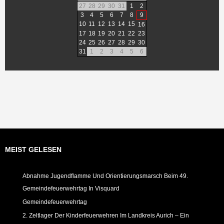
27
28
29
30
31
1
2
3
4
5
6
7
8
9
10
11
12
13
14
15
16
17
18
19
20
21
22
23
24
25
26
27
28
29
30
31
1
2
3
4
5
6
MEIST GELESEN
Abnahme Jugendflamme Und Orientierungsmarsch Beim 49.
Gemeindefeuerwehrtag In Visquard
Gemeindefeuerwehrtag
2. Zeltlager Der Kinderfeuerwehren Im Landkreis Aurich – Ein