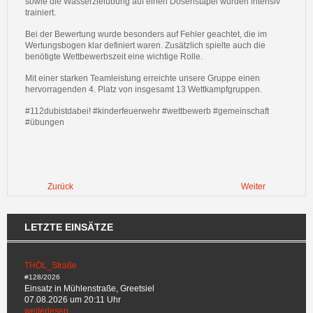
sowie die Wasserzielübung auf einen Dosenstapel wurden intensiv
trainiert.
Bei der Bewertung wurde besonders auf Fehler geachtet, die im
Wertungsbogen klar definiert waren. Zusätzlich spielte auch die
benötigte Wettbewerbszeit eine wichtige Rolle.
Mit einer starken Teamleistung erreichte unsere Gruppe einen
hervorragenden 4. Platz von insgesamt 13 Wettkampfgruppen.
#112dubistdabei! #kinderfeuerwehr #wettbewerb #gemeinschaft
#übungen
Zurück
Weiter
LETZTE EINSÄTZE
THÖL_Straße
#128/2026
Einsatz in Mühlenstraße, Greetsiel
07.08.2026 um 20:11 Uhr
weiterlesen