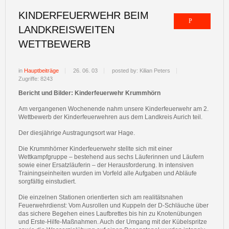
KINDERFEUERWEHR BEIM
LANDKREISWEITEN
WETTBEWERB
in
Hauptbeiträge
26. 06. 03
posted by: Kilian Peters
Zugriffe: 8243
Bericht und Bilder: Kinderfeuerwehr Krummhörn
Am vergangenen Wochenende nahm unsere Kinderfeuerwehr am 2.
Wettbewerb der Kinderfeuerwehren aus dem Landkreis Aurich teil.
Der diesjährige Austragungsort war Hage.
Die Krummhörner Kinderfeuerwehr stellte sich mit einer
Wettkampfgruppe – bestehend aus sechs Läuferinnen und Läufern
sowie einer Ersatzläuferin – der Herausforderung. In intensiven
Trainingseinheiten wurden im Vorfeld alle Aufgaben und Abläufe
sorgfältig einstudiert.
Die einzelnen Stationen orientierten sich am realitätsnahen
Feuerwehrdienst: Vom Ausrollen und Kuppeln der D-Schläuche über
das sichere Begehen eines Laufbrettes bis hin zu Knotenübungen
und Erste-Hilfe-Maßnahmen. Auch der Umgang mit der Kübelspritze