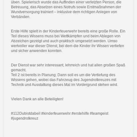
üben. Spielerisch wurde das Auffinden einer verletzten Person, die
Betreuung, das Absetzen eines Notrufs sowie Erstmaßnahmen der
Wundversorgung trainiert – inklusive dem richtigen Anlegen von
Verbänden.
Erste Hilfe spielt in der Kinderfeuerwehr bereits eine große Rolle. Ein
Teil dieses Wissens muss bei Wettkämpfen und beim Ablegen von
Abzeichen gezeigt und auch praktisch umgesetzt werden. Umso
wertvoller war dieser Dienst, bei dem die Kinder ihr Wissen vertiefen
und sicher anwenden konnten.
Der Dienst war sehr interessant, lehrreich und hat allen großen Spaß
gemacht.
Teil 2 ist bereits in Planung: Dann soll es um die Vertiefung des
Wissens gehen, wobei das Fahrzeug des Jugendrotkreuzes mit
Technik und Ausstattung dieses Mal im Vordergrund stehen wird.
Vielen Dank an alle Beteiligten!
#112Dubistdabei! #kinderfeuerwehr #erstehilfe #teamgeist
#jugendrotkreuz