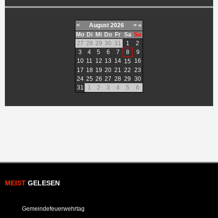
<
August
2026
>
»
Mo
Di
Mi
Do
Fr
Sa
So
27
28
29
30
31
1
2
3
4
5
6
7
8
9
10
11
12
13
14
16
15
17
18
19
20
21
22
23
24
25
26
27
28
29
30
31
1
2
3
4
5
6
MEIST
GELESEN
Gemeindefeuerwehrtag