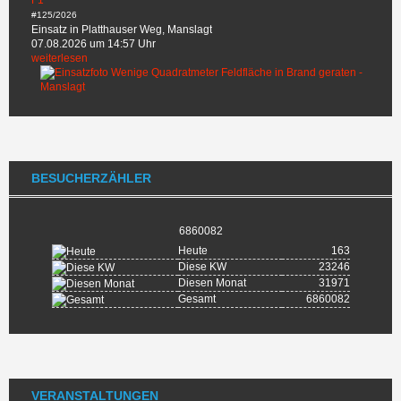
F1
#125/2026
Einsatz in Platthauser Weg, Manslagt
07.08.2026 um 14:57 Uhr
weiterlesen
BESUCHERZÄHLER
6860082
Heute
163
Diese KW
23246
Diesen Monat
31971
Gesamt
6860082
VERANSTALTUNGEN