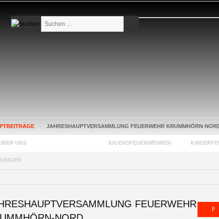
Suchen
...
PTBEITRÄGE
»
JAHRESHAUPTVERSAMMLUNG FEUERWEHR KRUMMHÖRN-NOR
ÜBER UNS
FEUERWEHREN
JUGENDFEUERWEHREN
KINDERF
DUNGEN
HRESHAUPTVERSAMMLUNG FEUERWEHR
RUMMHÖRN-NORD