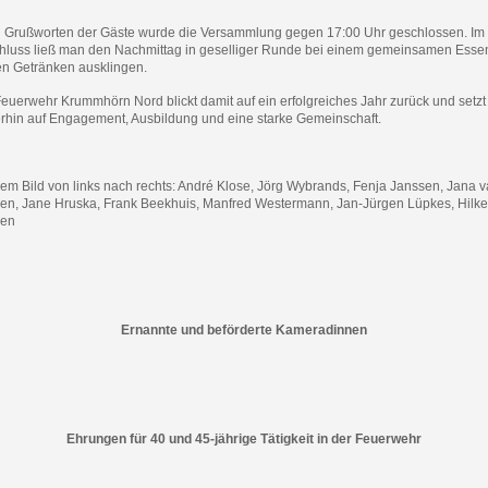
 Grußworten der Gäste wurde die Versammlung gegen 17:00 Uhr geschlossen. Im
hluss ließ man den Nachmittag in geselliger Runde bei einem gemeinsamen Esse
en Getränken ausklingen.
euerwehr Krummhörn Nord blickt damit auf ein erfolgreiches Jahr zurück und setzt
erhin auf Engagement, Ausbildung und eine starke Gemeinschaft.
dem Bild von links nach rechts: André Klose, Jörg Wybrands, Fenja Janssen, Jana 
en, Jane Hruska, Frank Beekhuis, Manfred Westermann, Jan-Jürgen Lüpkes, Hilke
en
Ernannte und beförderte Kameradinnen
Ehrungen für 40 und 45-jährige Tätigkeit in der Feuerwehr