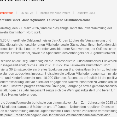
ptbeiträge
26. 03. 25
posted by: Kilian Peters
Zugriffe: 9554
icht und Bilder: Jane Wybrands, Feuerwehr Krummhörn-Nord
amstag, den 21. März 2026, fand die diesjährige Jahreshauptversammlung der
rwehr Krummhörn Nord statt.
5:30 Uhr eröffnete Ortsbrandmeister Jan-Jürgen Lüpkes die Versammlung und
üßte die zahlreich erschienenen Mitglieder sowie Gäste. Unter ihnen befanden sic
rmeisterin Hilke Looden, Vertreter verschiedener Sportvereine, der Ostfriesischen
dkasse, Ortsvorsteher, sowie die Sponsoren des Anhängers der Jugendfeuerwehr.
schluss an die Regularien folgten die Jahresberichte. Ortsbrandmeister Lüpkes bli
ein insgesamt erfolgreiches Jahr 2025 zurück. Die Feuerwehr Krummhörn Nord
vierte 36 Einsätze, die ein breites Spektrum von Brandeinsätzen bis hin zu techni
leistungen abdeckten. Insgesamt leisteten die aktiven Mitglieder gemeinsam mit de
d- und Kinderfeuerwehr rund 10.000 Stunden. Besonders erfreulich ist die positiv
iederentwicklung, die vor allem der engagierten Nachwuchsarbeit zu verdanken ist
n den Einsätzen prägten zahlreiche Übungen, Lehrgänge sowie gemeinschaftlich
staltungen das Jahr. Insgesamt zeigte sich die Wehr gut aufgestellt und bereit für
nftige Herausforderungen.
 die Jugendfeuerwehr berichtete von einem aktiven Jahr. Zum Jahresende 2025 zä
25 Mitglieder, darunter 8 Mädchen und 17 Jungen. Neben den regulären Diensten
den die Vorbereitung auf die Jugendflamme 1 und 2 sowie zahlreiche Veranstaltun
ittelpunkt. Traditionell begann das Jahr mit der Weihnachtsbaumsammelaktion.