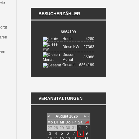
wie
BESUCHERZÄHLER
orgt
6864199
lären
Heute
4280
Diese KW
27363
rzen
Diesen
36088
Monat
Gesamt
6864199
VERANSTALTUNGEN
<
August
2026
>
»
Mo
Di
Mi
Do
Fr
Sa
So
27
28
29
30
31
1
2
3
4
5
6
7
8
9