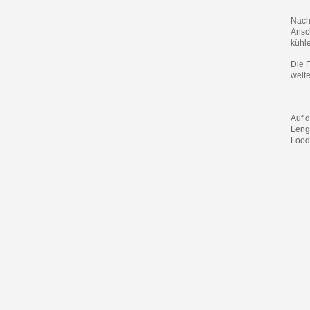
Nach
Ansc
kühl
Die F
weit
Auf 
Leng
Lood