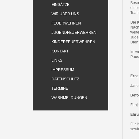
Beso
EINSÄTZE
eine
Team
WIR ÜBER UNS
Die 
FEUERWEHREN
Nachw
weit
JUGENDFEUERWEHREN
Juge
KINDERFEUERWEHREN
Dien
KONTAKT
Im we
Paus
LINKS
IMPRESSUM
Erne
DATENSCHUTZ
Jane
TERMINE
Befö
WARNMELDUNGEN
Fenj
Ehru
Für 
sowi