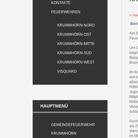
KONTAKTE
FEUERWEHREN
in
Hau
Ber
KRUMMHÖRN-NORD
Am S
KRUMMHÖRN-OST
Feue
KRUMMHÖRN-MITTE
Um 1
begr
KRUMMHÖRN-SÜD
Bürge
KRUMMHÖRN-WEST
Bran
VISQUARD
Im An
auf 
absol
Hilfe
Jugen
Mitgl
Nebe
HAUPTMENÜ
Veran
zukü
Auch
GEMEINDEFEUERWEHR
sie 
stan
KRUMMHÖRN
im M