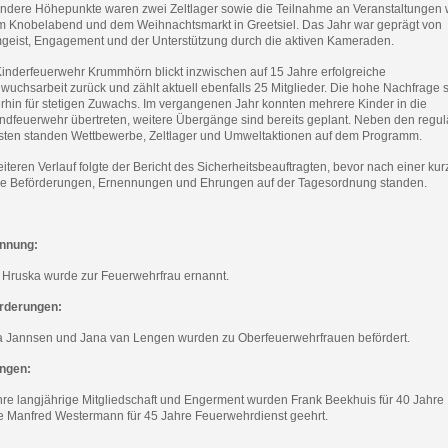
ndere Höhepunkte waren zwei Zeltlager sowie die Teilnahme an Veranstaltungen 
m Knobelabend und dem Weihnachtsmarkt in Greetsiel. Das Jahr war geprägt von
geist, Engagement und der Unterstützung durch die aktiven Kameraden.
Kinderfeuerwehr Krummhörn blickt inzwischen auf 15 Jahre erfolgreiche
uchsarbeit zurück und zählt aktuell ebenfalls 25 Mitglieder. Die hohe Nachfrage s
erhin für stetigen Zuwachs. Im vergangenen Jahr konnten mehrere Kinder in die
ndfeuerwehr übertreten, weitere Übergänge sind bereits geplant. Neben den regu
sten standen Wettbewerbe, Zeltlager und Umweltaktionen auf dem Programm.
iteren Verlauf folgte der Bericht des Sicherheitsbeauftragten, bevor nach einer ku
e Beförderungen, Ernennungen und Ehrungen auf der Tagesordnung standen.
nnung:
 Hruska wurde zur Feuerwehrfrau ernannt.
rderungen:
a Jannsen und Jana van Lengen wurden zu Oberfeuerwehrfrauen befördert.
ngen:
ihre langjährige Mitgliedschaft und Engerment wurden Frank Beekhuis für 40 Jahre
e Manfred Westermann für 45 Jahre Feuerwehrdienst geehrt.