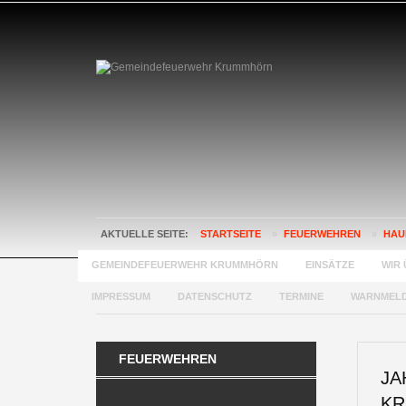
AKTUELLE SEITE:
STARTSEITE
»
FEUERWEHREN
»
HAU
GEMEINDEFEUERWEHR KRUMMHÖRN
EINSÄTZE
WIR 
IMPRESSUM
DATENSCHUTZ
TERMINE
WARNMEL
FEUERWEHREN
JA
K