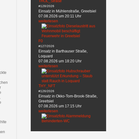
THÖL_Straße
#128/2026
Einsatz in Mühlenstraße, Greetsiel
07.08.2026 um 20:11 Uhr
weiterlesen
F0
#127/2026
Einsatz in Barthauser Straße,
h
Loquard
07.08.2026 um 18:20 Uhr
weiterlesen
ckte
schen
THY_NFT
r
#126/2026
e
Einsatz in Okko-Tom-Brook-Straße,
.
Greetsiel
e
07.08.2026 um 17:15 Uhr
weiterlesen
hlte
gen