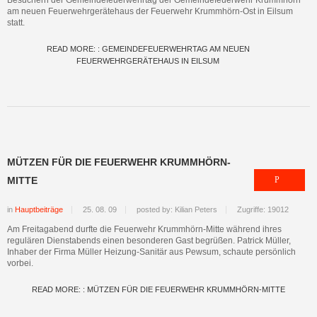
Besuchern der Gemeindefeuerwehrtag der Gemeindefeuerwehr Krummhörn
am neuen Feuerwehrgerätehaus der Feuerwehr Krummhörn-Ost in Eilsum
statt.
READ MORE: : GEMEINDEFEUERWEHRTAG AM NEUEN
FEUERWEHRGERÄTEHAUS IN EILSUM
MÜTZEN FÜR DIE FEUERWEHR KRUMMHÖRN-
MITTE
in
Hauptbeiträge
25. 08. 09
posted by: Kilian Peters
Zugriffe: 19012
Am Freitagabend durfte die Feuerwehr Krummhörn-Mitte während ihres
regulären Dienstabends einen besonderen Gast begrüßen. Patrick Müller,
Inhaber der Firma Müller Heizung-Sanitär aus Pewsum, schaute persönlich
vorbei.
READ MORE: : MÜTZEN FÜR DIE FEUERWEHR KRUMMHÖRN-MITTE