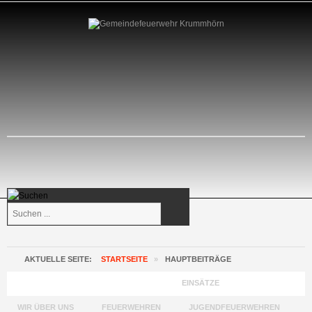
Suchen
...
AKTUELLE SEITE:
STARTSEITE
»
HAUPTBEITRÄGE
GEMEINDEFEUERWEHR KRUMMHÖRN
EINSÄTZE
WIR ÜBER UNS
FEUERWEHREN
JUGENDFEUERWEHREN