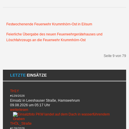
Festwochenende Feuerwehr Krummhörn-Ost in Eilsum
Feierliche Übergabe des neuen Feuerwehrgerätehauses und
Löschfahrzeugs an die Feuerwehr Krummhörn-Ost
Seite 9 von 79
Start
Zurück
4
5
6
7
8
9
10
11
12
13
Weiter
Ende
LETZTE
EINSÄTZE
TH1Y
#129/2026
Einsatz in Leeshauser Straße, Hamswehrum
09.08.2026 um 05:17 Uhr
weiterlesen
THÖL_Straße
#128/2026