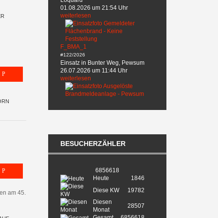
Loquard
01.08.2026 um 21:54 Uhr
weiterlesen
ER
F_BMA_1
#122/2026
Einsatz in Bunter Weg, Pewsum
26.07.2026 um 11:44 Uhr
weiterlesen
ÖRN
BESUCHERZÄHLER
6856618
Heute
1846
Diese KW
19782
en am 45.
Diesen
28507
Monat
Gesamt
6856618