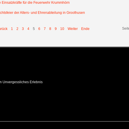
 Einsatzkräfte für die Feuerwehr Krummhörn
htsfeier der Alters- und Ehrenabteilung in Groothusen
Seit
urück
1
2
3
4
5
6
7
8
9
10
Weiter
Ende
in Unvergessliches Erlebnis