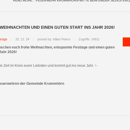
READ MORE: : FEUERWEHR KRUMMHÖRN-MITTE BEIM EMDER SILVESTERL
WEIHNACHTEN UND EINEN GUTEN START INS JAHR 2026!
träge
25. 12. 24
posted by: Kilian Peters
Zugriffe: 14911
nschen euch frohe Weihnachten, entspannte Festtage und einen guten
 Jahr 2026!
ie Zeit im Kreis eurer Liebsten und kommt gut ins neue Jahr. ✨
Feuerwehren der Gemeinde Krummhörn