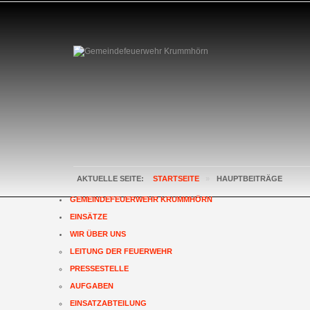
AKTUELLE SEITE:
STARTSEITE
»
HAUPTBEITRÄGE
GEMEINDEFEUERWEHR KRUMMHÖRN
EINSÄTZE
WIR ÜBER UNS
LEITUNG DER FEUERWEHR
PRESSESTELLE
AUFGABEN
EINSATZABTEILUNG