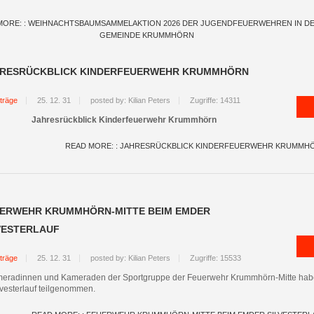
MORE: : WEIHNACHTSBAUMSAMMELAKTION 2026 DER JUGENDFEUERWEHREN IN D
GEMEINDE KRUMMHÖRN
RESRÜCKBLICK KINDERFEUERWEHR KRUMMHÖRN
träge
25. 12. 31
posted by: Kilian Peters
Zugriffe: 14311
Jahresrückblick Kinderfeuerwehr Krummhörn
READ MORE: : JAHRESRÜCKBLICK KINDERFEUERWEHR KRUMMH
ERWEHR KRUMMHÖRN-MITTE BEIM EMDER
VESTERLAUF
träge
25. 12. 31
posted by: Kilian Peters
Zugriffe: 15533
eradinnen und Kameraden der Sportgruppe der Feuerwehr Krummhörn-Mitte hab
vesterlauf teilgenommen.