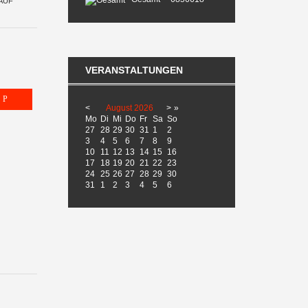
AUF
VERANSTALTUNGEN
<
August
2026
>
»
Mo
Di
Mi
Do
Fr
Sa
So
27
28
29
30
31
1
2
3
4
5
6
7
8
9
10
11
12
13
14
15
16
17
18
19
20
21
22
23
24
25
26
27
28
29
30
31
1
2
3
4
5
6