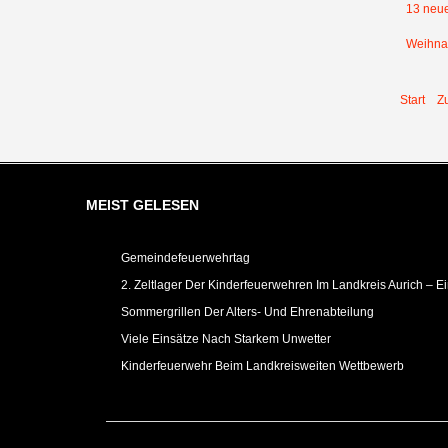
13 neue
Weihnac
Start
Z
MEIST GELESEN
Gemeindefeuerwehrtag
2. Zeltlager Der Kinderfeuerwehren Im Landkreis Aurich – E
Sommergrillen Der Alters- Und Ehrenabteilung
Viele Einsätze Nach Starkem Unwetter
Kinderfeuerwehr Beim Landkreisweiten Wettbewerb