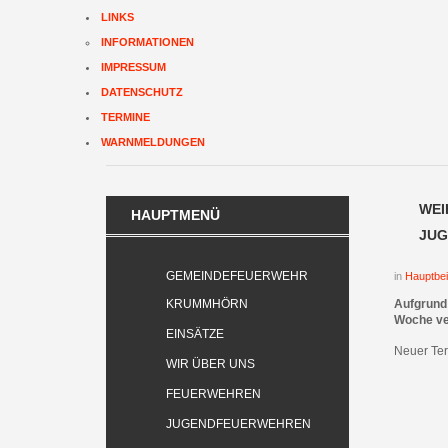
LINKS
INFORMATIONEN
IMPRESSUM
DATENSCHUTZ
TERMINE
WARNMELDUNGEN
WEI
HAUPTMENÜ
JUG
GEMEINDEFEUERWEHR
in
Hauptbei
KRUMMHÖRN
Aufgrund
Woche ve
EINSÄTZE
Neuer Te
WIR ÜBER UNS
FEUERWEHREN
JUGENDFEUERWEHREN