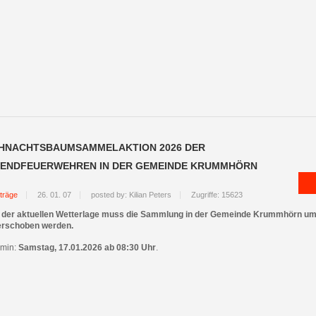
HNACHTSBAUMSAMMELAKTION 2026 DER
ENDFEUERWEHREN IN DER GEMEINDE KRUMMHÖRN
träge
26. 01. 07
posted by: Kilian Peters
Zugriffe: 15623
 der aktuellen Wetterlage muss die Sammlung in der Gemeinde Krummhörn um
rschoben werden.
rmin:
Samstag, 17.01.2026 ab 08:30 Uhr
.