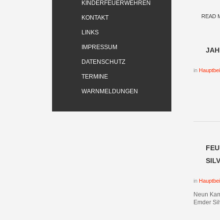
KINDERFEUERWEHREN
READ 
KONTAKT
LINKS
IMPRESSUM
JAH
DATENSCHUTZ
in
Hauptbei
TERMINE
WARNMELDUNGEN
FEU
SIL
in
Hauptbei
Neun Kam
Emder Sil