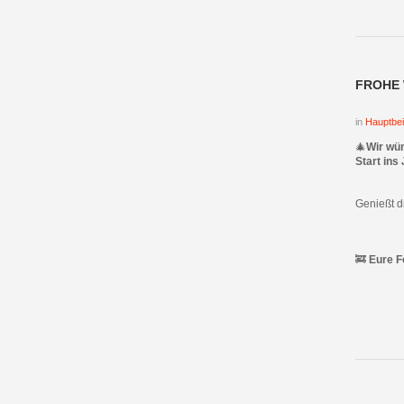
FROHE 
in
Hauptbei
🎄
Wir wü
Start ins
Genießt d
🚒
Eure 