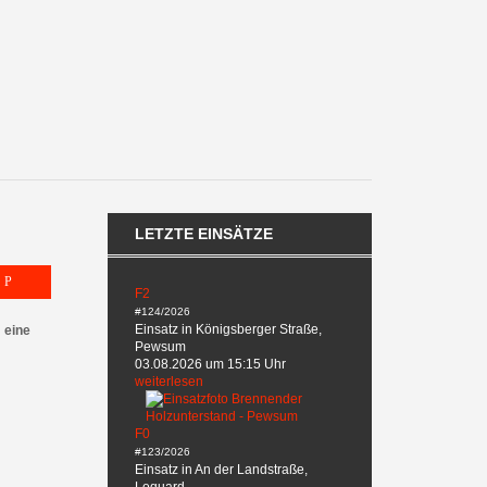
LETZTE EINSÄTZE
F2
#124/2026
Einsatz in Königsberger Straße,
 eine
Pewsum
03.08.2026 um 15:15 Uhr
weiterlesen
F0
#123/2026
Einsatz in An der Landstraße,