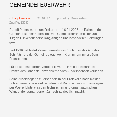
GEMEINDEFEUERWEHR
in
Hauptbeiträge
26. 01. 17
posted by: Kilian Peters
Zugriffe: 13638
Rudolf Peters wurde am Freitag, den 16.01.2026, im Rahmen des
Gemeindekommandoessens von Gemeindebrandmeister Jan-
Jürgen Lüpkes für seine langjährigen und besonderen Leistungen
geehrt.
Seit 1996 bekleidet Peters nunmehr seit 30 Jahren das Amt des
Schriftführers der Gemeindefeuerwehr Krummhörn mit großem
Engagement.
Für diese besonderen Verdienste wurde ihm die Ehrennadel in
Bronze des Landesfeuerwehrverbandes Niedersachsen verliehen.
Seine Arbeit begann zu einer Zeit, in der Protokolle noch mit der
Schreibmaschine erstellt wurden und Kommunikation überwiegend
per Post erfolgte, was den technischen und organisatorischen
Wandel der vergangenen Jahrzehnte deutlich macht.