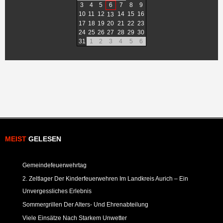
3
4
5
6
7
8
9
10
11
12
14
15
16
13
17
18
19
20
21
22
23
24
25
26
27
28
29
30
31
1
2
3
4
5
6
MEIST
GELESEN
Gemeindefeuerwehrtag
2. Zeltlager Der Kinderfeuerwehren Im Landkreis Aurich – Ein
Unvergessliches Erlebnis
Sommergrillen Der Alters- Und Ehrenabteilung
Viele Einsätze Nach Starkem Unwetter