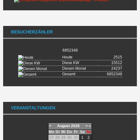
BESUCHERZÄHLER
6852348
Heute
2515
Diese KW
15512
Diesen Monat
24237
Gesamt
6852348
VERANSTALTUNGEN
<
August
2026
>
»
Mo
Di
Mi
Do
Fr
Sa
So
27
28
29
30
31
1
2