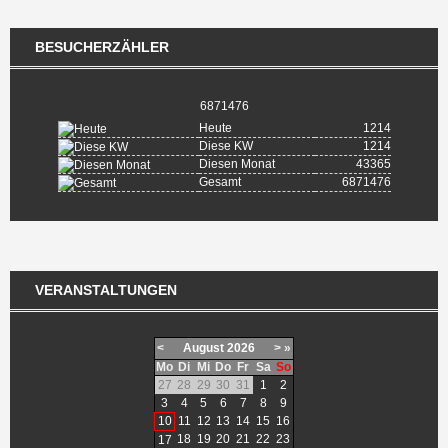
BESUCHERZÄHLER
6871476
Heute
1214
Diese KW
1214
Diesen Monat
43365
Gesamt
6871476
VERANSTALTUNGEN
<
August
2026
>
»
Mo
Di
Mi
Do
Fr
Sa
So
27
28
29
30
31
1
2
3
4
5
6
7
8
9
10
11
12
13
14
15
16
18
19
20
21
22
23
17