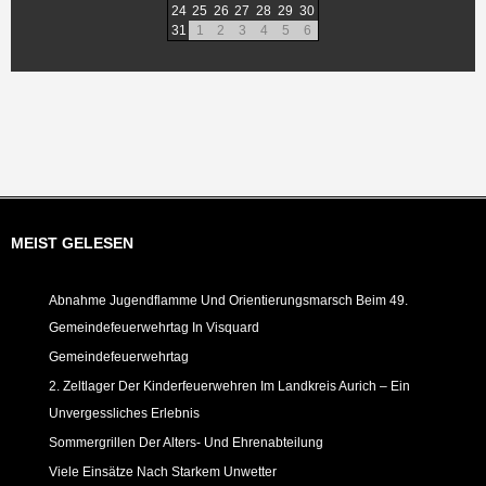
24
25
26
27
28
29
30
31
1
2
3
4
5
6
MEIST GELESEN
Abnahme Jugendflamme Und Orientierungsmarsch Beim 49.
Gemeindefeuerwehrtag In Visquard
Gemeindefeuerwehrtag
2. Zeltlager Der Kinderfeuerwehren Im Landkreis Aurich – Ein
Unvergessliches Erlebnis
Sommergrillen Der Alters- Und Ehrenabteilung
Viele Einsätze Nach Starkem Unwetter