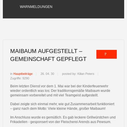
WARNMELDUNGEN
MAIBAUM AUFGESTELLT –
GEMEINSCHAFT GEPFLEGT
in
Hauptbeiträge
26. 04. 30
posted by: Kilian Peters
Zugriffe: 9290
Beim letzten Dienst vor dem 1. Mai war bei der Kinderfeuerwehr
wieder ordentlich was los: Der traditionsgemäße Maibaum wurde
gemeinsam vorbereitet und mit viel Teamgeist aufgestellt.
Dabei zeigte sich einmal mehr, wie gut Zusammenarbeit funktioniert
– ganz nach dem Motto: Viele kleine Hände, großer Maibaum!
Im Anschluss wurde es gemütlich. Es gab leckere Grillwürstchen und
Frikadellen - gesponsert von der Fleischerei Arends aus Pewsum.