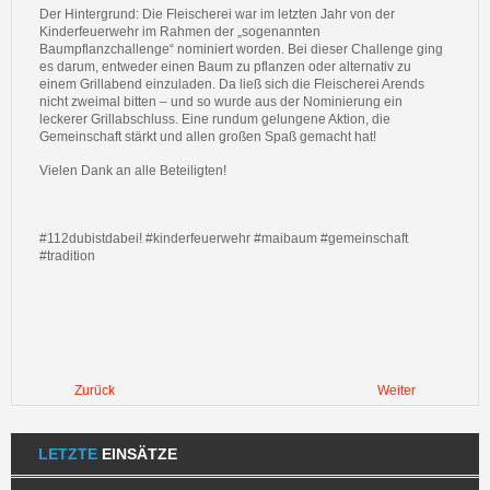
Der Hintergrund: Die Fleischerei war im letzten Jahr von der
Kinderfeuerwehr im Rahmen der „sogenannten
Baumpflanzchallenge“ nominiert worden. Bei dieser Challenge ging
es darum, entweder einen Baum zu pflanzen oder alternativ zu
einem Grillabend einzuladen. Da ließ sich die Fleischerei Arends
nicht zweimal bitten – und so wurde aus der Nominierung ein
leckerer Grillabschluss. Eine rundum gelungene Aktion, die
Gemeinschaft stärkt und allen großen Spaß gemacht hat!
Vielen Dank an alle Beteiligten!
#112dubistdabei! #kinderfeuerwehr #maibaum #gemeinschaft
#tradition
Zurück
Weiter
LETZTE
EINSÄTZE