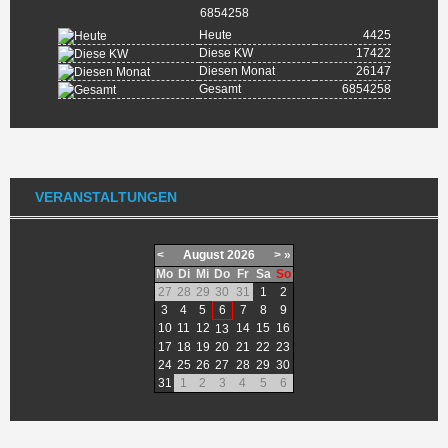
6854258
Heute
4425
Diese KW
17422
Diesen Monat
26147
Gesamt
6854258
VERANSTALTUNGEN
<
August
2026
>
»
Mo
Di
Mi
Do
Fr
Sa
So
27
28
29
30
31
1
2
3
4
5
6
7
8
9
10
11
12
14
15
16
13
17
18
19
20
21
22
23
24
25
26
27
28
29
30
31
1
2
3
4
5
6