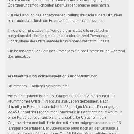
bei den medizinischen Maßnahmen. Zudem wurden geeignete
Überquerungsmöglichkeiten über Grabenbereiche geschaffen.
Für die Landung des angeforderten Rettungshubschraubers ist zudem
ein Landeplatz durch die Feuerwehr ausgeleuchtet worden.
Im weiteren Einsatzverlauf wurde die Einsatzstelle großflächig
ausgeleuchtet. Hierfür kamen unter anderem zwei Powermoon-
Lichtsysteme der Ortsfeuerwehr Krummhörn-West zum Einsatz.
Ein besonderer Dank gilt den Ersthelfern für ihre Unterstützung während
des Einsatzes.
Pressemitteilung Polizeiinspektion Aurich/Wittmund:
Krummhörn - Tödlicher Verkehrsunfall
Am Sonntagabend ist ein 16-Jähriger bei einem Verkehrsunfall im
Krummhörner Ortsteil Freepsum ums Leben gekommen. Nach
derzeitigen Erkenntnissen fuhr ein 28-jähriger Motorradfahrer gegen
22.45 Uhr auf der Freepsumer Landstraße in Fahrtrichtung Pewsum. In
einer Kurve geriet er aus bislang ungeklärter Ursache in den
Gegenverkehr und kollidierte dort mit einem entgegenkommenden 16-
jährigen Rollerfahrer. Der Jugendliche erlag noch an der Unfallstelle
seinen schweren Verletzungen. Der 28-jährige Motorradfahrer wurde