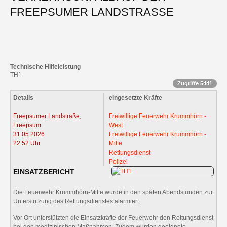
FREEPSUMER LANDSTRASSE
Technische Hilfeleistung
TH1
Zugriffe 5441
Details
eingesetzte Kräfte
Freepsumer Landstraße,
Freiwillige Feuerwehr Krummhörn -
Freepsum
West
31.05.2026
Freiwillige Feuerwehr Krummhörn -
22:52 Uhr
Mitte
Rettungsdienst
Polizei
EINSATZBERICHT
Die Feuerwehr Krummhörn-Mitte wurde in den späten Abendstunden zur
Unterstützung des Rettungsdienstes alarmiert.
Vor Ort unterstützten die Einsatzkräfte der Feuerwehr den Rettungsdienst