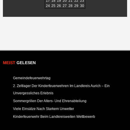
17
18
19
20
21
22
23
24
25
26
27
28
29
30
MEIST
GELESEN
Gemeindefeuerwehrtag
2. Zeltlager Der Kinderfeuerwehren Im Landkreis Aurich – Ein
Unvergessliches Erlebnis
Sommergrillen Der Alters- Und Ehrenabteilung
Viele Einsätze Nach Starkem Unwetter
Kinderfeuerwehr Beim Landkreisweiten Wettbewerb