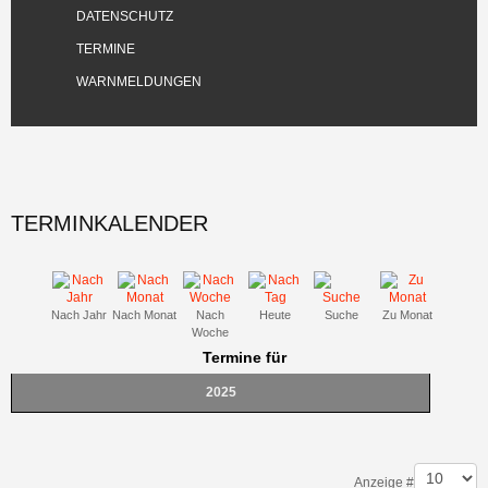
DATENSCHUTZ
TERMINE
WARNMELDUNGEN
TERMINKALENDER
Nach Jahr
Nach Monat
Nach
Heute
Suche
Zu Monat
Woche
Termine für
2025
Pagination List Limit
Anzeige #