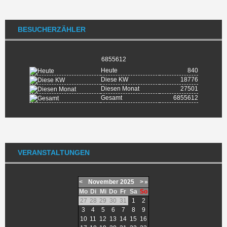
BESUCHERZÄHLER
6855612
Heute
840
Diese KW
18776
Diesen Monat
27501
Gesamt
6855612
VERANSTALTUNGEN
<
November
2025
>
»
Mo
Di
Mi
Do
Fr
Sa
So
27
28
29
30
31
1
2
3
4
5
6
7
8
9
10
11
12
13
14
15
16